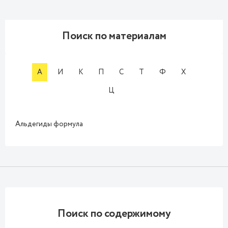
Поиск по материалам
А
И
К
П
С
Т
Ф
Х
Ц
Альдегиды формула
Поиск по содержимому