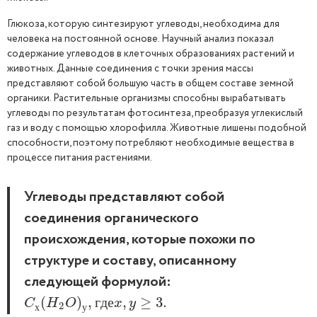
Глюкоза, которую синтезируют углеводы, необходима для
человека на постоянной основе. Научный анализ показал
содержание углеводов в клеточных образованиях растений и
животных. Данные соединения с точки зрения массы
представляют собой большую часть в общем составе земной
органики. Растительные организмы способны вырабатывать
углеводы по результатам фотосинтеза, преобразуя углекислый
газ и воду с помощью хлорофилла. Животные лишены подобной
способности, поэтому потребляют необходимые вещества в
процессе питания растениями.
Углеводы представляют собой
соединения органического
происхождения, которые похожи по
структуре и составу, описанному
следующей формулой:
C
х
(
(
H
2
O
)
)
у
,
,
г
д
е
x
,
y
,
≥
3.
≥
3.
г
д
е
C
H
O
x
y
2
х
у