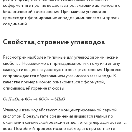
коферменты и прочие вещества, проявляющие активность с
биологической точки зрения. При наличии углеводов
происходит формирование липидов, аминокислот и прочих
соединений.
Свойства, строение углеводов
Рассмотрим наиболее типичные для углеводов химические
свойства. Независимо от принадлежности к тому или иному
классу, эти вещества участвуют в реакциях горения. Процесс
сопровождается образованием углекислого газа и воды. В
качестве примера можно ознакомиться с формулой,
описывающей горение глюкозы:
C
6
H
12
O
6
+
+
6
6
O
2
→
→
6
C
6
O
2
+
6
H
+
2
6
O
C
H
O
O
C
O
H
O
6
12
6
2
2
2
Углеводы взаимодействуют с концентрированной серной
кислотой. В результате соединения лишаются влаги, а по
окончании химической реакции выделяется углерод, и остается
вода. Подобный процесс можно наблюдать при контакте