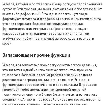
Углеводы входят в состав слизи и жидкости, сосредоточенной в
суставах. Эти субстанции защищают клеточные поверхности от
каких-либо деформаций. В тандеме с белками углеводы
формируют антитела, интерфероны, компоненты комплемента,
что подтверждает большое значение углеводов для
функционирования иммунитета. Кроме того, молекулы
углеводов являются одними из составных компонентов
альбуминов, глобулинов плазмы, факторов свертываемости
крови.
Запасающая и прочие функции
Углеводы отвечают за регулировку осмотического давления,
что является одной из ключевых характеристик процесса
гомеостаза. Запасающая опция рассматриваемых веществ
реализована посредством гликогена в печени. Еще одна
функция углеводов заключается в детоксикации. В процессе
происходит обезвреживание глюкуроновой кислотой
токсического непрямого билирубина путем связывания этого
соединения. Аналогичное воздействие вещество оказывает на
разные продукты гниения. Углеводы также составляют