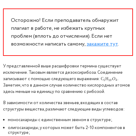
Осторожно! Если преподаватель обнаружит
плагиат в работе, не избежать крупных
проблем (вплоть до отчисления). Если нет
возможности написать самому,
закажите тут
.
У представленной выше расшифровки термина существует
исключение. Таковым является дезоксирибоза. Соединение
записывают с помощью следующего выражения:
С
5
Н
10
O
4
.
.
С
Н
O
4
5
10
Заметим, что в данном случае количество кислородных атомов
здесь меньше на единицу по сравнению с рибозой.
В зависимости от количества звеньев, входящих в состав
структуры вещества, различают следующие виды углеводов:
моносахариды с единственным звеном в структуре;
олигосахариды, у которых может быть 2-10 компонентов в
структуре;