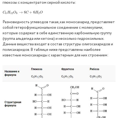
глюкозы с концентратом серной кислоты:
C
6
H
12
O
6
→
→
6
C
6
+
6
+
H
2
6
O
C
H
O
C
H
O
6
12
6
2
Разновидность углеводов такая, как моносахарид, представляет
собой гетерофункциональное соединение с молекулами,
которые содержат в себе единственную карбонильную группу
(группа альдегида или кетона) и несколько гидроксильных.
Данные вещества входят в состав структуры олигосахаридов и
полисахаридов. В таблице ниже представлены наиболее
известные моносахариды с характерным для них строением: