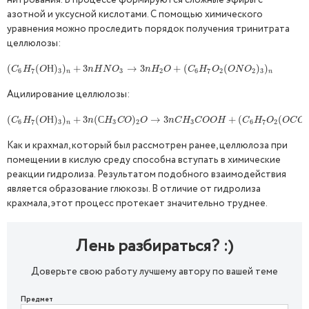
нитрования. В процессе формируются сложные эфиры с
азотной и уксусной кислотами. С помощью химического
уравнения можно проследить порядок получения тринитрата
целлюлозы:
(
(
C
6
H
7
(
(
O
Н
)
)
3
)
)
n
+
+
3
n
3
H
N
O
3
→
3
n
→
H
2
3
O
+
(
C
6
H
+
7
(
O
2
(
O
N
O
(
2
)
3
)
n
)
)
Н
C
H
O
n
H
N
O
n
H
O
C
H
O
O
N
O
6
7
3
3
2
6
7
2
2
3
n
n
Ацилирование целлюлозы:
(
(
C
6
H
7
(
(
O
Н
)
)
3
)
)
n
+
+
3
n
3
(
С
(
H
3
C
O
)
2
O
)
→
3
n
→
C
H
3
3
C
O
O
H
+
(
C
6
H
+
7
O
(
2
(
O
C
O
C
(
H
3
)
3
)
Н
С
C
H
O
n
H
C
O
O
n
C
H
C
O
O
H
C
H
O
O
C
O
6
7
3
3
2
3
6
7
2
n
Как и крахмал, который был рассмотрен ранее, целлюлоза при
помещении в кислую среду способна вступать в химические
реакции гидролиза. Результатом подобного взаимодействия
является образование глюкозы. В отличие от гидролиза
крахмала, этот процесс протекает значительно труднее.
Лень разбираться? :)
Доверьте свою работу лучшему автору по вашей теме
Предмет