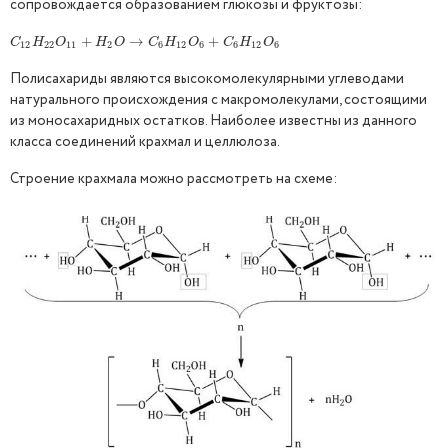
сопровождается образованием глюкозы и фруктозы:
C
12
H
22
O
11
+
+
H
2
O
→
→
C
6
H
12
O
6
+
C
+
6
H
12
O
6
C
H
O
H
O
C
H
O
C
H
O
12
22
11
2
6
12
6
6
12
6
Полисахариды являются высокомолекулярными углеводами
натурального происхождения с макромолекулами, состоящими
из моносахаридных остатков. Наиболее известны из данного
класса соединений крахмал и целлюлоза.
Строение крахмала можно рассмотреть на схеме: