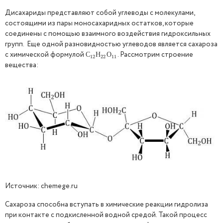
Дисахариды представляют собой углеводы с молекулами,
состоящими из пары моносахаридных остатков, которые
соединены с помощью взаимного воздействия гидроксильных
групп. Еще одной разновидностью углеводов является сахароза
с химической формулой
. Рассмотрим строение
С
12
Н
22
О
11
С
Н
О
12
22
11
вещества:
Источник: chemege.ru
Сахароза способна вступать в химические реакции гидролиза
при контакте с подкисленной водной средой. Такой процесс