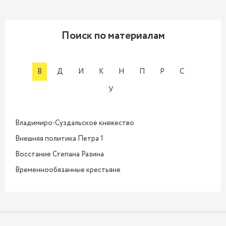
Поиск по материалам
В
Д
И
К
Н
П
Р
С
У
Владимиро-Суздальское княжество
Внешняя политика Петра 1
Восстание Степана Разина
Временнообязанные крестьяне