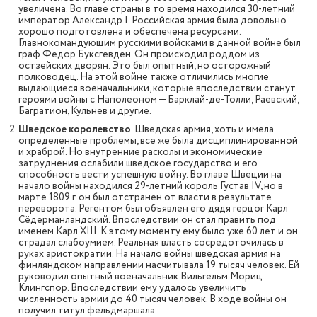
увеличена. Во главе страны в то время находился 30-летний
император Александр I. Российская армия была довольно
хорошо подготовлена и обеспечена ресурсами.
Главнокомандующим русскими войсками в данной войне был
граф Федор Буксгевден. Он происходил роддом из
остзейских дворян. Это был опытный, но осторожный
полководец. На этой войне также отличились многие
выдающиеся военачальники, которые впоследствии станут
героями войны с Наполеоном — Барклай-де-Толли, Раевский,
Багратион, Кульнев и другие.
Шведское королевство
. Шведская армия, хоть и имела
определенные проблемы, все же была дисциплинированной
и храброй. Но внутренние расколы и экономические
затруднения ослабили шведское государство и его
способность вести успешную войну. Во главе Швеции на
начало войны находился 29-летний король Густав IV, но в
марте 1809 г. он был отстранен от власти в результате
переворота. Регентом был объявлен его дядя герцог Карл
Сёдерманландский. Впоследствии он стал править под
именем Карл XIII. К этому моменту ему было уже 60 лет и он
страдал слабоумием. Реальная власть сосредоточилась в
руках аристократии. На начало войны шведская армия на
финляндском направлении насчитывала 19 тысяч человек. Ей
руководил опытный военачальник Вильгельм Мориц
Клингспор. Впоследствии ему удалось увеличить
численность армии до 40 тысяч человек. В ходе войны он
получил титул фельдмаршала.