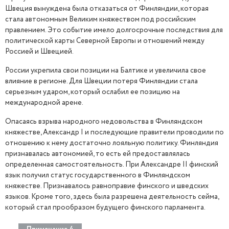
Швеция вынуждена была отказаться от Финляндии, которая
стала автономным Великим княжеством под российским
правлением. Это событие имело долгосрочные последствия для
политической карты Северной Европы и отношений между
Россией и Швецией.
России укрепила свои позиции на Балтике и увеличила свое
влияние в регионе. Для Швеции потеря Финляндии стала
серьезным ударом, который ослабил ее позицию на
международной арене.
Опасаясь взрыва народного недовольства в Финляндском
княжестве, Александр I и последующие правители проводили по
отношению к нему достаточно лояльную политику. Финляндия
признавалась автономией, то есть ей предоставлялась
определенная самостоятельность. При Александре II финский
язык получил статус государственного в Финляндском
княжестве. Признавалось равноправие финского и шведских
языков. Кроме того, здесь была разрешена деятельность сейма,
который стал прообразом будущего финского парламента.