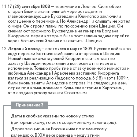
17 (29) сентября 1808
— перемирие в Лохтео. Силы обеих
сторон были в значительной мере истощены и
главнокомандующие Буксгевден и Клингспор заключили
соглашение о перемирии. Но Александр I и слышать не хотел
о мире. Он строил планы по покорению всей Швеции. Он
сменил осторожного Буксвегдена на генерала Богдана
Кнорринга, перед которым была поставлена задача перейти
через Ботнический залив и захватить Швецию.
Ледовый поход
— состоялся в марте 1809. Русские войска по
льду перешли Ботнический залив и вторглись в Швецию.
Новый главнокомандующий Кнорринг считал план по
захвату Швеции нереальным и всячески оттягивал его
исполнение. Только прибытие в ставку военного министра и
любимца Александра I Аракчеева заставило Кнорринга
взяться за реализацию Ледового похода. 6 (18) марта 1809 г.
были вновь заняты Аландские острова. На следующие день
отряд под командованием Кульнева вступил в Харгсхамн,
что создало угрозу захвата Стокгольма.
Примечание 3
Даты в скобках указаны по новому стилю
(григорианскому, то есть современному календарю).
Дореволюционная Россия жила по юлианскому
календарю. В XIX веке разница между этими