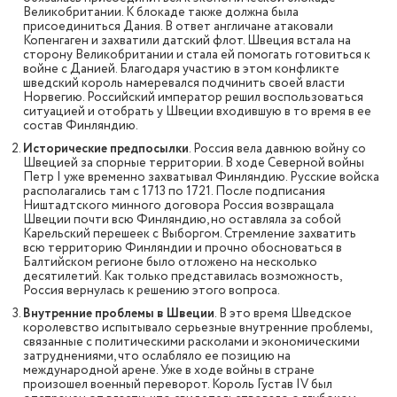
Великобритании. К блокаде также должна была
присоединиться Дания. В ответ англичане атаковали
Копенгаген и захватили датский флот. Швеция встала на
сторону Великобритании и стала ей помогать готовиться к
войне с Данией. Благодаря участию в этом конфликте
шведский король намеревался подчинить своей власти
Норвегию. Российский император решил воспользоваться
ситуацией и отобрать у Швеции входившую в то время в ее
состав Финляндию.
Исторические предпосылки
. Россия вела давнюю войну со
Швецией за спорные территории. В ходе Северной войны
Петр I уже временно захватывал Финляндию. Русские войска
располагались там с 1713 по 1721. После подписания
Ништадтского минного договора Россия возвращала
Швеции почти всю Финляндию, но оставляла за собой
Карельский перешеек с Выборгом. Стремление захватить
всю территорию Финляндии и прочно обосноваться в
Балтийском регионе было отложено на несколько
десятилетий. Как только представилась возможность,
Россия вернулась к решению этого вопроса.
Внутренние проблемы в Швеции
. В это время Шведское
королевство испытывало серьезные внутренние проблемы,
связанные с политическими расколами и экономическими
затруднениями, что ослабляло ее позицию на
международной арене. Уже в ходе войны в стране
произошел военный переворот. Король Густав IV был