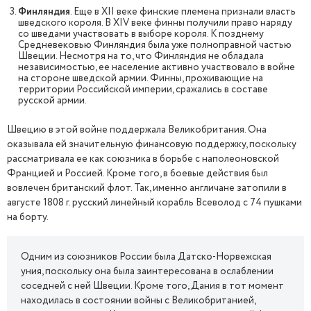
Финляндия
. Еще в XII веке финские племена признали власть
шведского короля. В XIV веке финны получили право наряду
со шведами участвовать в выборе короля. К позднему
Средневековью Финляндия была уже полноправной частью
Швеции. Несмотря на то, что Финляндия не обладала
независимостью, ее население активно участвовало в войне
на стороне шведской армии. Финны, проживающие на
территории Российской империи, сражались в составе
русской армии.
Швецию в этой войне поддержала Великобритания. Она
оказывала ей значительную финансовую поддержку, поскольку
рассматривала ее как союзника в борьбе с наполеоновской
Францией и Россией. Кроме того, в боевые действия был
вовлечен британский флот. Так, именно англичане затопили в
августе 1808 г. русский линейный корабль Всеволод с 74 пушками
на борту.
Одним из союзников России была Датско-Норвежская
уния, поскольку она была заинтересована в ослаблении
соседней с ней Швеции. Кроме того, Дания в тот момент
находилась в состоянии войны с Великобританией,