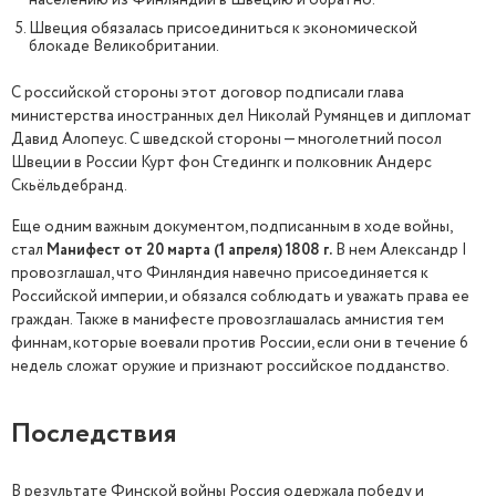
населению из Финляндии в Швецию и обратно.
Швеция обязалась присоединиться к экономической
блокаде Великобритании.
С российской стороны этот договор подписали глава
министерства иностранных дел Николай Румянцев и дипломат
Давид Алопеус. С шведской стороны — многолетний посол
Швеции в России Курт фон Стедингк и полковник Андерс
Скьёльдебранд.
Еще одним важным документом, подписанным в ходе войны,
стал
Манифест от 20 марта (1 апреля) 1808 г.
В нем Александр I
провозглашал, что Финляндия навечно присоединяется к
Российской империи, и обязался соблюдать и уважать права ее
граждан. Также в манифесте провозглашалась амнистия тем
финнам, которые воевали против России, если они в течение 6
недель сложат оружие и признают российское подданство.
Последствия
В результате Финской войны Россия одержала победу и