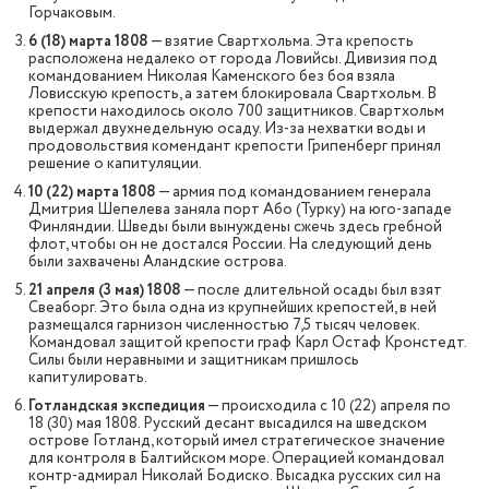
Горчаковым.
6 (18) марта 1808
— взятие Свартхольма. Эта крепость
расположена недалеко от города Ловийсы. Дивизия под
командованием Николая Каменского без боя взяла
Ловисскую крепость, а затем блокировала Свартхольм. В
крепости находилось около 700 защитников. Свартхольм
выдержал двухнедельную осаду. Из-за нехватки воды и
продовольствия комендант крепости Грипенберг принял
решение о капитуляции.
10 (22) марта 1808
— армия под командованием генерала
Дмитрия Шепелева заняла порт Або (Турку) на юго-западе
Финляндии. Шведы были вынуждены сжечь здесь гребной
флот, чтобы он не достался России. На следующий день
были захвачены Аландские острова.
21 апреля (3 мая) 1808
— после длительной осады был взят
Свеаборг. Это была одна из крупнейших крепостей, в ней
размещался гарнизон численностью 7,5 тысяч человек.
Командовал защитой крепости граф Карл Остаф Кронстедт.
Силы были неравными и защитникам пришлось
капитулировать.
Готландская экспедиция
— происходила с 10 (22) апреля по
18 (30) мая 1808. Русский десант высадился на шведском
острове Готланд, который имел стратегическое значение
для контроля в Балтийском море. Операцией командовал
контр-адмирал Николай Бодиско. Высадка русских сил на