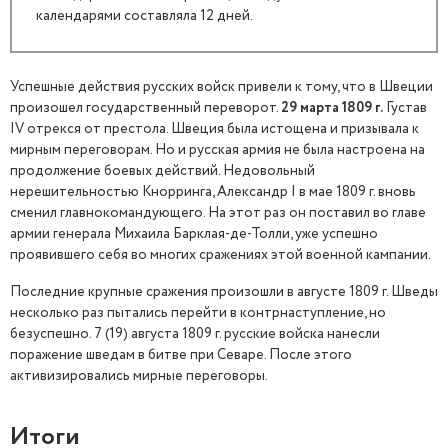
календарями составляла 12 дней.
Успешные действия русских войск привели к тому, что в Швеции
произошел государственный переворот.
29 марта 1809 г.
Густав
IV отрекся от престола. Швеция была истощена и призывала к
мирным переговорам. Но и русская армия не была настроена на
продолжение боевых действий. Недовольный
нерешительностью Кнорринга, Александр I в мае 1809 г. вновь
сменил главнокомандующего. На этот раз он поставил во главе
армии генерала Михаила Барклая-де-Толли, уже успешно
проявившего себя во многих сражениях этой военной кампании.
Последние крупные сражения произошли в августе 1809 г. Шведы
несколько раз пытались перейти в контрнаступление, но
безуспешно. 7 (19) августа 1809 г. русские войска нанесли
поражение шведам в битве при Севаре. После этого
активизировались мирные переговоры.
Итоги