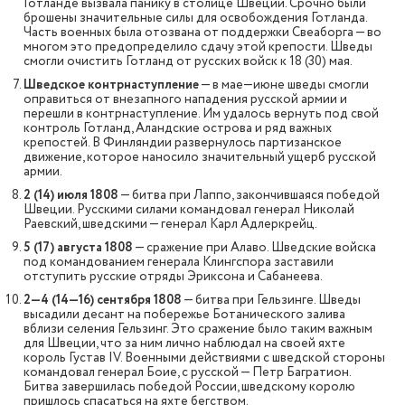
Готланде вызвала панику в столице Швеции. Срочно были
брошены значительные силы для освобождения Готланда.
Часть военных была отозвана от поддержки Свеаборга — во
многом это предопределило сдачу этой крепости. Шведы
смогли очистить Готланд от русских войск к 18 (30) мая.
Шведское контрнаступление
— в мае—июне шведы смогли
оправиться от внезапного нападения русской армии и
перешли в контрнаступление. Им удалось вернуть под свой
контроль Готланд, Аландские острова и ряд важных
крепостей. В Финляндии развернулось партизанское
движение, которое наносило значительный ущерб русской
армии.
2 (14) июля 1808
— битва при Лаппо, закончившаяся победой
Швеции. Русскими силами командовал генерал Николай
Раевский, шведскими — генерал Карл Адлеркрейц.
5 (17) августа 1808
— сражение при Алаво. Шведские войска
под командованием генерала Клингспора заставили
отступить русские отряды Эриксона и Сабанеева.
2—4 (14—16) сентября 1808
— битва при Гельзинге. Шведы
высадили десант на побережье Ботанического залива
вблизи селения Гельзинг. Это сражение было таким важным
для Швеции, что за ним лично наблюдал на своей яхте
король Густав IV. Военными действиями с шведской стороны
командовал генерал Боие, с русской — Петр Багратион.
Битва завершилась победой России, шведскому королю
пришлось спасаться на яхте бегством.