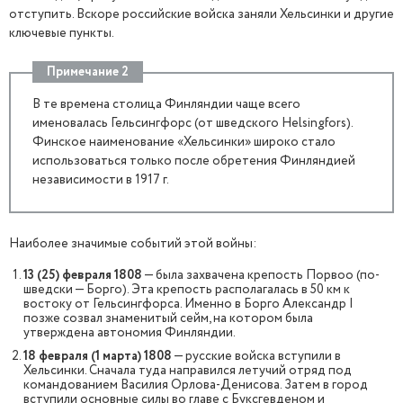
отступить. Вскоре российские войска заняли Хельсинки и другие
ключевые пункты.
Примечание 2
В те времена столица Финляндии чаще всего
именовалась Гельсингфорс (от шведского Helsingfors).
Финское наименование «Хельсинки» широко стало
использоваться только после обретения Финляндией
независимости в 1917 г.
Наиболее значимые событий этой войны:
13 (25) февраля 1808
— была захвачена крепость Порвоо (по-
шведски — Борго). Эта крепость располагалась в 50 км к
востоку от Гельсингфорса. Именно в Борго Александр I
позже созвал знаменитый сейм, на котором была
утверждена автономия Финляндии.
18 февраля (1 марта) 1808
— русские войска вступили в
Хельсинки. Сначала туда направился летучий отряд под
командованием Василия Орлова-Денисова. Затем в город
вступили основные силы во главе с Буксгевденом и