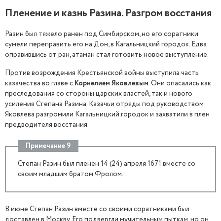
Пленение и казнь Разина. Разгром восстания
Разин был тяжело ранен под Симбирском, но его соратники
сумели переправить его на Дон, в Кагальницкий городок. Едва
оправившись от ран, атаман стал готовить новое выступление.
Против возрождения Крестьянской войны выступила часть
казачества во главе с
Корнелием Яковлевым
. Они опасались как
преследования со стороны царских властей, так и нового
усиления Степана Разина. Казачьи отряды под руководством
Яковлева разгромили Кагальницкий городок и захватили в плен
предводителя восстания.
Примечание 9
Степан Разин был пленен 14 (24) апреля 1671 вместе со
своим младшим братом Фролом.
В июне Степан Разин вместе со своими соратниками был
доставлен в Москву. Его подвергли мучительным пыткам, но он