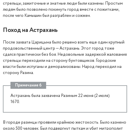
стрельцы, зажиточные и знатные люди были казнены. Простым
людям было позволено покинуть город вместе с пожитками,
после чего Камышин был разграблен и сожжен.
Поход на Астрахань
После захвата Царицына было решено взять еще один крупный
продовольственный центр — Астрахань. Этот город тоже
сдался практически без боя. Недовольные задержкой жалования
стрельцы переходили на сторону бунтовщиков. Городские
власти были испуганы и деморализованы. Народ переходил на
сторону Разина.
Примечание 6
Астрахань была захвачена Разиным 22 июня (2 июля)
1670.
В городе разинцы проявили крайнюю жестокость. Было казнено
около 500 человек. Был подвергнут пыткам и убит митрополит