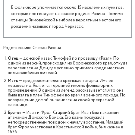
В фольклоре упоминается около 15 населенных пунктов,
которые претендуют на звание родины Разина. Помимо
станицы Зимовейской наиболее вероятным местом его
рождения называют город Черкасск.
Родственники Степан Разина:
Отец
— донской казак Тимофей по прозвищу «Разя». По
одной из версий, происходил из Воронежского края, откуда
переселился на Дон, где успешно прижился среди местных
вольнолюбивых жителей.
Мать
— предположительно крымская татарка. Имя ее
неизвестно. Является героиней многих фольклорных
произведений. В одной из легенд рассказывается, что она
была взята в плен Тимофеем во время военного похода. По
возвращении домой он женился на своей прекрасной
пленнице.
Братья
— Иван и Фрол. Старший брат Иван был наказным
атаманом Донского Войска. Его казнь послужила
непосредственным поводом к началу восстания. Младший
брат Фрол участвовал в Крестьянской войне, был казнен в
1676.