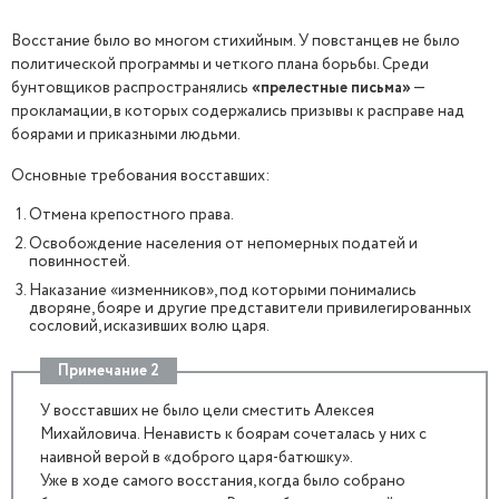
Восстание было во многом стихийным. У повстанцев не было
политической программы и четкого плана борьбы. Среди
бунтовщиков распространялись
«прелестные письма»
—
прокламации, в которых содержались призывы к расправе над
боярами и приказными людьми.
Основные требования восставших:
Отмена крепостного права.
Освобождение населения от непомерных податей и
повинностей.
Наказание «изменников», под которыми понимались
дворяне, бояре и другие представители привилегированных
сословий, исказивших волю царя.
Примечание 2
У восставших не было цели сместить Алексея
Михайловича. Ненависть к боярам сочеталась у них с
наивной верой в «доброго царя-батюшку».
Уже в ходе самого восстания, когда было собрано