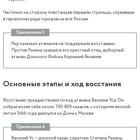
Частично на сторону повстанцев перешли стрельцы, служившие
в гарнизонах ряда городов на юге России.
Примечание 3
Ряд казачьих атаманов не поддержали восставших.
Против Разина сражался его крестный отец, выборный
атаман Донского Войска Корнилий Яковлев.
Основные этапы и ход восстания
Восстанию предшествовал поход атамана Василия Уса. Он
собрал возле себя около 700-800 казаков, с которыми весной-
летом 1666 года двинулся из Дона к Москве.
Примечание 4
Василий Ус — донской казак, соратник Степана Разина,