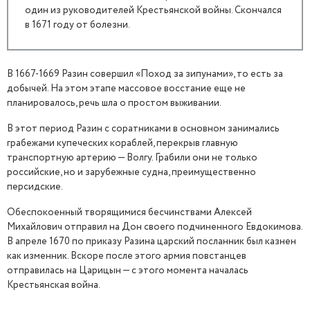
один из руководителей Крестьянской войны. Скончался
в 1671 году от болезни.
В 1667-1669 Разин совершил «Поход за зипунами», то есть за
добычей. На этом этапе массовое восстание еще не
планировалось, речь шла о простом выживании.
В этот период Разин с соратниками в основном занимались
грабежами купеческих кораблей, перекрыв главную
транспортную артерию — Волгу. Грабили они не только
российские, но и зарубежные судна, преимущественно
персидские.
Обеспокоенный творящимися бесчинствами Алексей
Михайлович отправил на Дон своего подчиненного Евдокимова.
В апреле 1670 по приказу Разина царский посланник был казнен
как изменник. Вскоре после этого армия повстанцев
отправилась на Царицын — с этого момента началась
Крестьянская война.