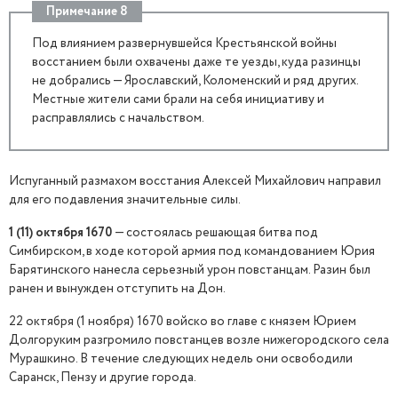
Примечание 8
Под влиянием развернувшейся Крестьянской войны
восстанием были охвачены даже те уезды, куда разинцы
не добрались — Ярославский, Коломенский и ряд других.
Местные жители сами брали на себя инициативу и
расправлялись с начальством.
Испуганный размахом восстания Алексей Михайлович направил
для его подавления значительные силы.
1 (11) октября 1670
— состоялась решающая битва под
Симбирском, в ходе которой армия под командованием Юрия
Барятинского нанесла серьезный урон повстанцам. Разин был
ранен и вынужден отступить на Дон.
22 октября (1 ноября) 1670 войско во главе с князем Юрием
Долгоруким разгромило повстанцев возле нижегородского села
Мурашкино. В течение следующих недель они освободили
Саранск, Пензу и другие города.