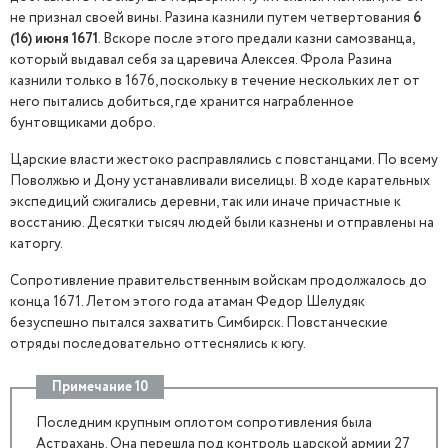
не признал своей вины. Разина казнили путем четвертования
6
(16) июня 1671
. Вскоре после этого предали казни самозванца,
который выдавал себя за царевича Алексея. Фрола Разина
казнили только в 1676, поскольку в течение нескольких лет от
него пытались добиться, где хранится награбленное
бунтовщиками добро.
Царские власти жестоко расправлялись с повстанцами. По всему
Поволжью и Дону устанавливали виселицы. В ходе карательных
экспедиций сжигались деревни, так или иначе причастные к
восстанию. Десятки тысяч людей были казнены и отправлены на
каторгу.
Сопротивление правительственным войскам продолжалось до
конца 1671. Летом этого года атаман Федор Шелудяк
безуспешно пытался захватить Симбирск. Повстанческие
отряды последовательно оттеснялись к югу.
Примечание 10
Последним крупным оплотом сопротивления была
Астрахань. Она перешла под контроль царской армии 27