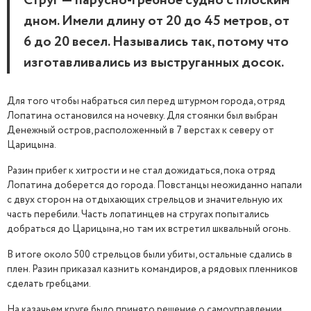
Струг — парусно-гребное судно с плоским
дном. Имели длину от 20 до 45 метров, от
6 до 20 весел. Назывались так, потому что
изготавливались из выструганных досок.
Для того чтобы набраться сил перед штурмом города, отряд
Лопатина остановился на ночевку. Для стоянки был выбран
Денежный остров, расположенный в 7 верстах к северу от
Царицына.
Разин прибег к хитрости и не стал дожидаться, пока отряд
Лопатина доберется до города. Повстанцы неожиданно напали
с двух сторон на отдыхающих стрельцов и значительную их
часть перебили. Часть лопатинцев на стругах попытались
добраться до Царицына, но там их встретил шквальный огонь.
В итоге около 500 стрельцов были убиты, остальные сдались в
плен. Разин приказал казнить командиров, а рядовых пленников
сделать гребцами.
На казачьем круге было принято решение о самоуправлении