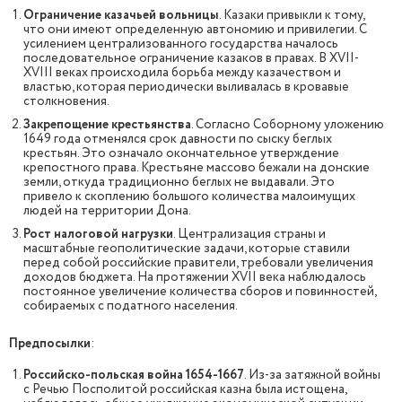
Ограничение казачьей вольницы
. Казаки привыкли к тому,
что они имеют определенную автономию и привилегии. С
усилением централизованного государства началось
последовательное ограничение казаков в правах. В XVII-
XVIII веках происходила борьба между казачеством и
властью, которая периодически выливалась в кровавые
столкновения.
Закрепощение крестьянства
. Согласно Соборному уложению
1649 года отменялся срок давности по сыску беглых
крестьян. Это означало окончательное утверждение
крепостного права. Крестьяне массово бежали на донские
земли, откуда традиционно беглых не выдавали. Это
привело к скоплению большого количества малоимущих
людей на территории Дона.
Рост налоговой нагрузки
. Централизация страны и
масштабные геополитические задачи, которые ставили
перед собой российские правители, требовали увеличения
доходов бюджета. На протяжении XVII века наблюдалось
постоянное увеличение количества сборов и повинностей,
собираемых с податного населения.
Предпосылки
:
Российско-польская война 1654-1667
. Из-за затяжной войны
с Речью Посполитой российская казна была истощена,