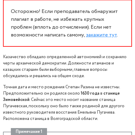
Осторожно! Если преподаватель обнаружит
плагиат в работе, не избежать крупных
проблем (вплоть до отчисления). Если нет
возможности написать самому,
закажите тут
.
Казачество обладало определенной автономией и сохраняло
черты архаической демократии. Должности атаманов и
казацких старшин были выборными, главные вопросы
обсуждались и решались на общем сходе.
Точная дата и место рождения Степан Разина не известны.
Предположительно он родился около
1630 года
в
станице
Зимовейской
. Сейчас это место носит название станица
Пугачевская, поскольку оно было также родиной для другого
известного руководителя восстания Емельяна Пугачева.
Расположена станица в Волгоградской области.
Примечание 1