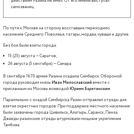
действиям Разина не имел. От его имени выступал
самозванец.
По пути к Москве на сторону восставших переходило
население Среднего Поволжья, татары, мордва, чуваши и другие.
Без боя были взяты города:
15 (25) августа — Саратов;
26 августа (5 сентября) — Самара.
В сентябре 1670 армия Разина осадила Симбирск. Обороной
города руководил князь
Иван Милославский
вместе с
присланным из Москвы воеводой
Юрием Барятинским
.
Параллельно с осадой Симбирска Разин отправлял отряды для
взятия окрестных городов. При поддержке местного населения
были захвачены города Цивильск, Алатырь, Саранск, Пенза.
Дважды разинские отряды штурмовали мощные укрепления
Тамбова.