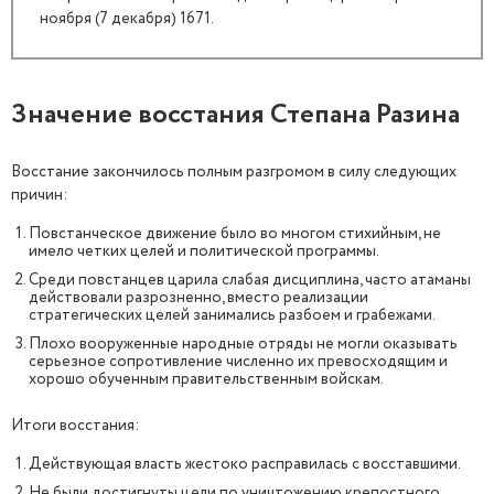
ноября (7 декабря) 1671.
Значение восстания Степана Разина
Восстание закончилось полным разгромом в силу следующих
причин:
Повстанческое движение было во многом стихийным, не
имело четких целей и политической программы.
Среди повстанцев царила слабая дисциплина, часто атаманы
действовали разрозненно, вместо реализации
стратегических целей занимались разбоем и грабежами.
Плохо вооруженные народные отряды не могли оказывать
серьезное сопротивление численно их превосходящим и
хорошо обученным правительственным войскам.
Итоги восстания:
Действующая власть жестоко расправилась с восставшими.
Не были достигнуты цели по уничтожению крепостного