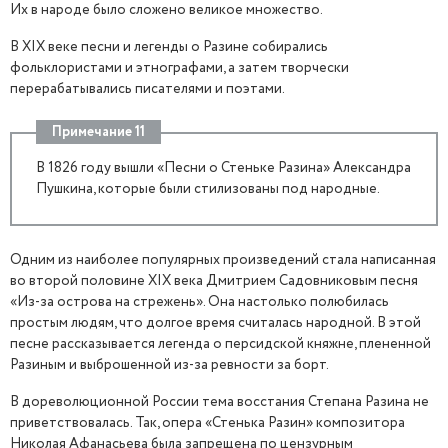
Их в народе было сложено великое множество.
В XIX веке песни и легенды о Разине собирались
фольклористами и этнографами, а затем творчески
перерабатывались писателями и поэтами.
Примечание 11
В 1826 году вышли «Песни о Стеньке Разина» Александра
Пушкина, которые были стилизованы под народные.
Одним из наиболее популярных произведений стала написанная
во второй половине XIX века Дмитрием Садовниковым песня
«Из-за острова на стрежень». Она настолько полюбилась
простым людям, что долгое время считалась народной. В этой
песне рассказывается легенда о персидской княжне, плененной
Разиным и выброшенной из-за ревности за борт.
В дореволюционной России тема восстания Степана Разина не
приветствовалась. Так, опера «Стенька Разин» композитора
Николая Афанасьева была запрещена по цензурным