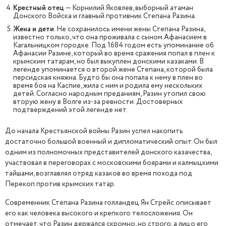
Крестный отец
— Корнилий Яковлев, выборный атаман
Донского Войска и главный противник Степана Разина.
Жена и дети
. Не сохранилось имени жены Степана Разина,
известно только, что она проживала с сыном Афанасием в
Кагальницком городке. Под 1684 годом есть упоминание об
Афанасии Разине, который во время сражения попал в плен к
крымским татарам, но был выкуплен донскими казаками. В
легенде упоминается о второй жене Степана, которой была
персидская княжна. Будто бы она попала к нему в плен во
время боя на Каспие, жила с ним и родила ему нескольких
детей. Согласно народным преданиям, Разин утопил свою
вторую жену в Волге из-за ревности. Достоверных
подтверждений этой легенде нет.
До начала Крестьянской войны Разин успел накопить
достаточно большой военный и дипломатический опыт. Он был
одним из полномочных представителей донского казачества,
участвовал в переговорах с московскими боярами и калмыцкими
тайшами, возглавлял отряд казаков во время похода под
Перекоп против крымских татар.
Современник Степана Разина голландец Ян Стрейс описывает
его как человека высокого и крепкого телосложения. Он
отмечает, что Разин держался скромно, но строго, а лицо его