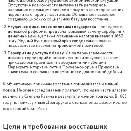
наблюдалось общее ухудшение экономической ситуации.
Отсутствие возможности выплачивать регулярное
жалование стрельцам привело к тому, что некоторые из них
перешли на сторону повстанцев. Обнищание населения
создавало широкую социальную базу для восстания.
Неудачная финансовая политика государства
. Проведение
денежной реформы, предусматривавшей замену серебряных
денег на медные, а также повышение налогов вызвало в 1662
году Медный бунт, который ярко свидетельствовал о
недовольстве населения проводимой политикой.
Перекрытие доступа к Азову
. Из-за перенаселенности
донских территорий и ограниченности ресурсов казакам
приходилось промышлять вооруженными набегами.
Перекрытие турками пути в Причерноморье и Приазовье
значительно сокращало возможности для военной добычи.
К объективным причинам восстания примешивался и личный
повод. Многие исследователи полагают, что идея мести властям
возникла у Степана Разина в результате личной трагедии. В 1665
году по приказу князя Долгорукого был казнен за дезертирство
его старший брат Иван.
Цели и требования восставших