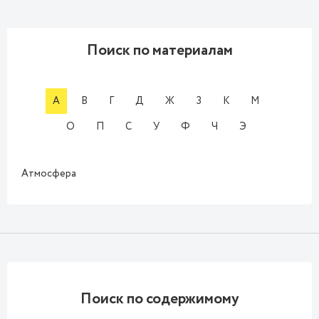
Поиск по материалам
А
В
Г
Д
Ж
З
К
М
О
П
С
У
Ф
Ч
Э
Атмосфера
Поиск по содержимому