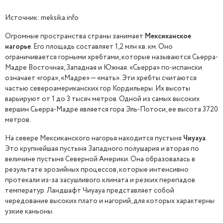
Источник: meksika.info
Огромные пространства страны занимает
Мексиканское
нагорье
. Его площадь составляет 1,2 млн кв. км. Оно
ограничивается горными хребтами, которые называются Сьерра-
Мадре Восточная, Западная и Южная. «Сьерра» по-испански
означает «гора», «Мадре» — «мать». Эти хребты считаются
частью североамериканских гор Кордильеры. Их высоты
варьируют от 1 до 3 тысяч метров. Одной из самых высоких
вершин Сьерра-Мадре является гора Эль-Потоси, ее высота 3720
метров.
На севере Мексиканского нагорья находится пустыня
Чиуауа
.
Это крупнейшая пустыня Западного полушария и вторая по
величине пустыня Северной Америки. Она образовалась в
результате эрозийных процессов, которые интенсивно
протекали из-за засушливого климата и резких перепадов
температур. Ландшафт Чиуауа представляет собой
чередование высоких плато и нагорий, для которых характерны
узкие каньоны.