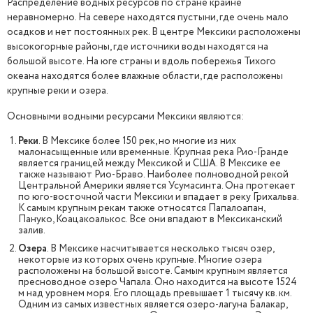
Распределение водных ресурсов по стране крайне
неравномерно. На севере находятся пустыни, где очень мало
осадков и нет постоянных рек. В центре Мексики расположены
высокогорные районы, где источники воды находятся на
большой высоте. На юге страны и вдоль побережья Тихого
океана находятся более влажные области, где расположены
крупные реки и озера.
Основными водными ресурсами Мексики являются:
Реки
. В Мексике более 150 рек, но многие из них
малонасыщенные или временные. Крупная река Рио-Гранде
является границей между Мексикой и США. В Мексике ее
также называют Рио-Браво. Наиболее полноводной рекой
Центральной Америки является Усумасинта. Она протекает
по юго-восточной части Мексики и впадает в реку Грихальва.
К самым крупным рекам также относятся Папалоапан,
Пануко, Коацакоалькос. Все они впадают в Мексиканский
залив.
Озера
. В Мексике насчитывается несколько тысяч озер,
некоторые из которых очень крупные. Многие озера
расположены на большой высоте. Самым крупным является
пресноводное озеро Чапала. Оно находится на высоте 1524
м над уровнем моря. Его площадь превышает 1 тысячу кв. км.
Одним из самых известных является озеро-лагуна Балакар,