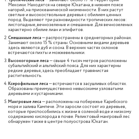
Тропические леса
— занимают около 17 % территории
Мексики. Находятся на севере Юкатана, в нижнем поясе
нагорий, на приокеанической низменности. В них растут
светлые и высокоствольные деревья с обилием ценных
пород. Выделяют три разновидности тропических лесов:
листопадные, вечнозеленые и смешанные. Для вечнозеленых
характерно обилие лиан и эпифитов.
Смешанные леса
— распространены в среднегорных районах.
Занимают около 15 % страны. Основными видами деревьев
здесь являются дуб и сосна. В верхних частях склонов
встречаются пихты и можжевельники.
Высокогорные леса
— свыше 4 тысяч метров расположены
субальпийский и альпийский пояса. Для них характерны
редкие деревья, здесь преобладает травянистая
растительность.
Ксерофильные леса
— встречаются в засушливых областях.
Образованы преимущественно невысокими узловатыми
деревьями и кустарниками.
Мангровые леса
— расположены на побережье Карибского
моря и залива Кампече. Эти заросли состоят из деревьев,
которые приспособились к жизни в соленой воде и низкому
содержанию кислорода в почве. Реликтовый мангровый лес
обнаружен также в центре полуострова Юкатан.