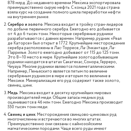
878 млрд. До недавнего времени Мексика экспортировала
преимущественно сырую нефть. С конца 2021 года страна
взяла курс на создание полного цикла переработки нефти
на внутреннем рынке.
Серебро и золото
. Мексика входит в тройку стран-лидеров
по добыче первичного серебра. Ежегодно его добывается
от 4 до 6 тысяч тонн. Некоторые серебряные рудники
разрабатываются с давних времен. Например, рудник «Реал
де Каторсе» был открыт в 1772. Крупнейшие месторождения
серебра расположены в Лас-Торресе, Ла-Энкантаде, Ла-
Паррилье. Золото ежегодно добывают от 115 до 125 тонн.
Это 8—10 место в мире. Крупнейшие золотодобывающие
рудники находятся в штатах Сакатекас, Сонора, Герреро,
Чиуауа. Многие рудники являются полиметаллическими.
Например, Пеньяскито является пятым по величине
серебряным рудником в мире и вторым по величине в
Мексике. Минерализация его руд содержит также золото,
свинец, цинк.
Медь
. Мексика входит в десятку крупнейших мировых
производителей меди. Общие запасы медных руд
оцениваются в 46 млн тонн. Ежегодно Мексика производит
550 тысяч тонн меди.
Свинец и цинк
. Месторождения свинцово-цинковых руд
многочисленны и встречаются во многих штатах.
Преимущественно они связаны с кайнозойскими
магматическими породами. Чаще всего руды имеют