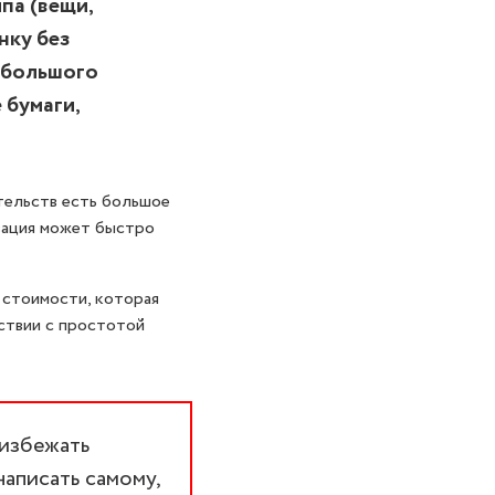
па (вещи,
нку без
 большого
 бумаги,
тельств есть большое
зация может быстро
 стоимости, которая
ствии с простотой
 избежать
написать самому,