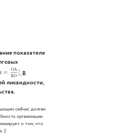
ание показателя
лговых
О
А
л
=
=
О
А
К
О
]
]
л
. В
К
О
ей ликвидности,
ьства.
вующим сейчас долгам
бность организации
лизирует о том, что
о 2.