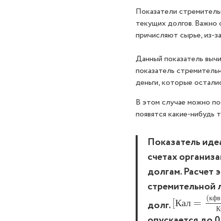
Показатели стремитель
текущих долгов. Важно 
причисляют сырье, из-з
Данный показатель выч
показатель стремительн
деньги, которые осталис
В этом случае можно по
появятся какие-нибудь т
Показатель иде
счетах организ
долгам. Расчет 
стремительной л
(
к
ф
в
[
[
К
а
л
=
=
(
к
ф
в
К
а
л
долг.
К
опускается до 0