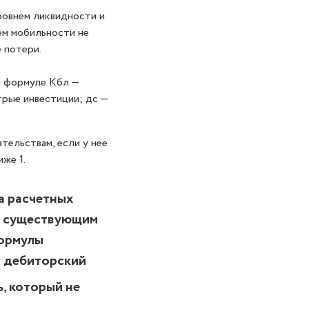
ровнем ликвидности и
ем мобильности не
е потери.
й формуле Кбл —
трые инвестиции; дс —
тельствам, если у нее
иже 1.
а расчетных
 к существующим
формулы
т дебиторский
, который не