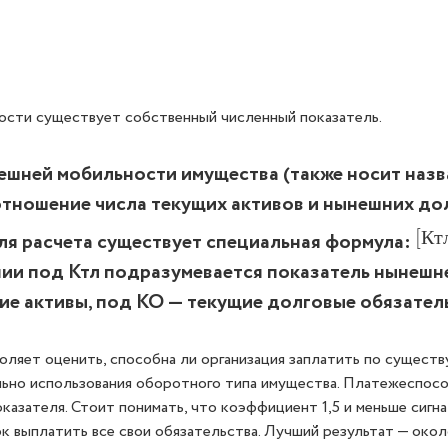
ости существует собственный численный показатель.
ешней мобильности имущества (также носит назв
отношение числа текущих активов и нынешних до
[
[
К
т
К
т
ля расчета существует специальная формула:
ии под Ктл подразумевается показатель нынешн
ие активы, под КО — текущие долговые обязател
оляет оценить, способна ли организация заплатить по сущест
ьно использования оборотного типа имущества. Платежеспосо
казателя. Стоит понимать, что коэффициент 1,5 и меньше сигна
к выплатить все свои обязательства. Лучший результат — окол