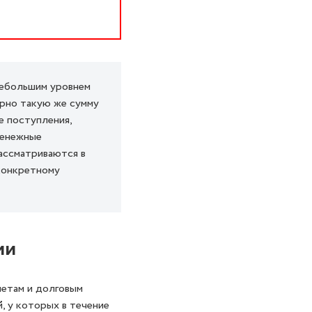
небольшим уровнем
ерно такую же сумму
е поступления,
денежные
рассматриваются в
 конкретному
ии
четам и долговым
, у которых в течение