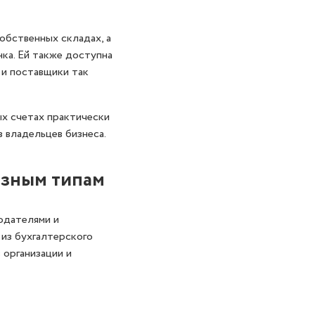
обственных складах, а
нка. Ей также доступна
 и поставщики так
ых счетах практически
з владельцев бизнеса.
азным типам
одателями и
из бухгалтерского
организации и