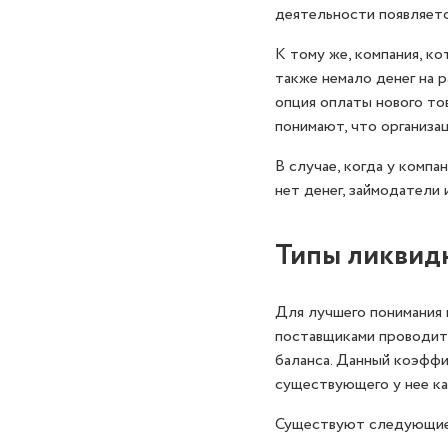
деятельности появляет
К тому же, компания, к
также немало денег на р
опция оплаты нового то
понимают, что организа
В случае, когда у комп
нет денег, займодатели
Типы ликвидн
Для лучшего понимания 
поставщиками проводитс
баланса. Данный коэффи
существующего у нее ка
Существуют следующие