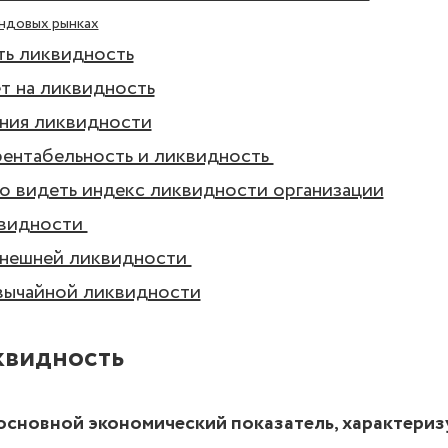
ндовых рынках
ть ликвидность
т на ликвидность
ния ликвидности
рентабельность и ликвидность
 видеть индекс ликвидности организации
видности
нешней ликвидности
вычайной ликвидности
квидность
основной экономический показатель, характери