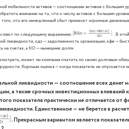
ной мобильности активов — соотношение активов с большим у
обратить внимание на то, что к числу активов с большим уровн
а того, что его немедленный сбыт принесет огромные денежны
(
+
+
)
к
д
з
к
ф
в
д
с
[
[
К
б
л
=
=
(
к
д
з
+
к
ф
в
+
д
с
]
)
К
О
]
К
б
л
исляют по следующему выражению:
. В это
К
О
ой ликвидности, кдз — задолженность организации, кфв — быс
ь на счетах, а КО — нынешние долги.
смотреть, может ли компания платить по своим долговым обяза
рудности. Хорошая оценка — когда показатель не опускается н
альной ликвидности — соотношение всех денег н
ации, а также срочных инвестиционных вливаний
этого показателя практически не отличается от 
иквидности. Единственное — не берется в расче
+
д
с
)
+
д
с
)
К
]
О
]
. Прекрасным вариантом является показатель
О
,2.