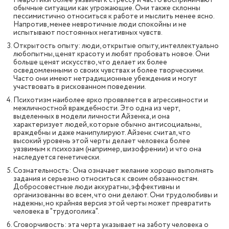
Невротики более уязвимы к стрессу и часто воспринимают
обычные ситуации как угрожающие. Они также склонны
пессимистично относиться к работе и мыслить менее ясно.
Напротив, менее невротичные люди спокойны и не
испытывают постоянных негативных чувств.
Открытость опыту: люди, открытые опыту, интеллектуально
любопытны, ценят красоту и любят пробовать новое. Они
больше ценят искусство, что делает их более
осведомленными о своих чувствах и более творческими.
Часто они имеют нетрадиционные убеждения и могут
участвовать в рискованном поведении.
Психотизм наиболее ярко проявляется в агрессивности и
межличностной враждебности. Это одна из черт,
выделенных в модели личности Айзенка, и она
характеризует людей, которые обычно антисоциальны,
враждебны и даже манипулируют. Айзенк считал, что
высокий уровень этой черты делает человека более
уязвимым к психозам (например, шизофрении) и что она
наследуется генетически.
Сознательность: Она означает желание хорошо выполнять
задания и серьезно относиться к своим обязанностям.
Добросовестные люди аккуратны, эффективны и
организованны во всем, что они делают. Они трудолюбивы и
надежны, но крайняя версия этой черты может превратить
человека в "трудоголика".
Сговорчивость: эта черта указывает на заботу человека о