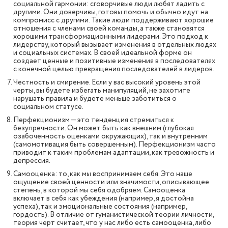
социальной гармонии: сговорчивые люди любят ладить с
другими. Они доверчивы, готовы помочь и обычно идут на
компромисс с другими. Такие люди поддерживают хорошие
отношения с членами своей команды, а также становятся
хорошими трансформационными лидерами. Это подход к
лидерству, который вызывает изменения в отдельных людях
и социальных системах. В своей идеальной форме он
создает ценные и позитивные изменения в последователях
с конечной целью превращения последователей в лидеров.
Честность и смирение. Если у вас высокий уровень этой
черты, вы будете избегать манипуляций, не захотите
нарушать правила и будете меньше заботиться о
социальном статусе.
Перфекционизм — это тенденция стремиться к
безупречности. Он может быть как внешним (глубокая
озабоченность оценками окружающих), так и внутренним
(самомотивация быть совершенным). Перфекционизм часто
приводит к таким проблемам адаптации, как тревожность и
депрессия.
Самооценка: то, как мы воспринимаем себя. Это наше
ощущение своей ценности или значимости, описывающее
степень, в которой мы себя одобряем. Самооценка
включает в себя как убеждения (например, я достойна
успеха), так и эмоциональные состояния (например,
гордость). В отличие от гуманистической теории личности,
теория черт считает, что у нас либо есть самооценка, либо