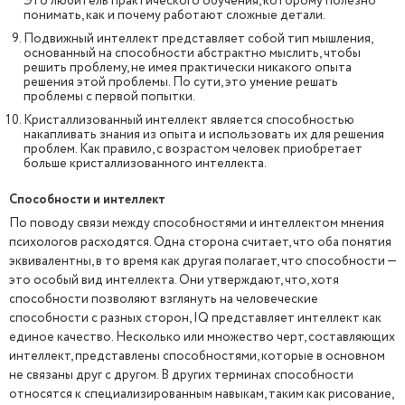
Это любитель практического обучения, которому полезно
понимать, как и почему работают сложные детали.
Подвижный интеллект представляет собой тип мышления,
основанный на способности абстрактно мыслить, чтобы
решить проблему, не имея практически никакого опыта
решения этой проблемы. По сути, это умение решать
проблемы с первой попытки.
Кристаллизованный интеллект является способностью
накапливать знания из опыта и использовать их для решения
проблем. Как правило, с возрастом человек приобретает
больше кристаллизованного интеллекта.
Способности и интеллект
По поводу связи между способностями и интеллектом мнения
психологов расходятся. Одна сторона считает, что оба понятия
эквивалентны, в то время как другая полагает, что способности —
это особый вид интеллекта. Они утверждают, что, хотя
способности позволяют взглянуть на человеческие
способности с разных сторон, IQ представляет интеллект как
единое качество. Несколько или множество черт, составляющих
интеллект, представлены способностями, которые в основном
не связаны друг с другом. В других терминах способности
относятся к специализированным навыкам, таким как рисование,