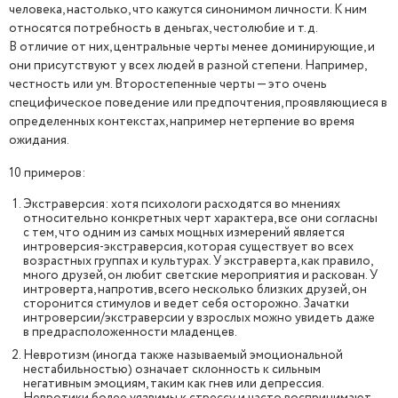
человека, настолько, что кажутся синонимом личности. К ним
относятся потребность в деньгах, честолюбие и т.д.
В отличие от них, центральные черты менее доминирующие, и
они присутствуют у всех людей в разной степени. Например,
честность или ум. Второстепенные черты — это очень
специфическое поведение или предпочтения, проявляющиеся в
определенных контекстах, например нетерпение во время
ожидания.
10 примеров:
Экстраверсия: хотя психологи расходятся во мнениях
относительно конкретных черт характера, все они согласны
с тем, что одним из самых мощных измерений является
интроверсия-экстраверсия, которая существует во всех
возрастных группах и культурах. У экстраверта, как правило,
много друзей, он любит светские мероприятия и раскован. У
интроверта, напротив, всего несколько близких друзей, он
сторонится стимулов и ведет себя осторожно. Зачатки
интроверсии/экстраверсии у взрослых можно увидеть даже
в предрасположенности младенцев.
Невротизм (иногда также называемый эмоциональной
нестабильностью) означает склонность к сильным
негативным эмоциям, таким как гнев или депрессия.