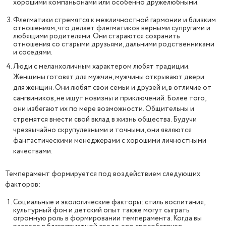
хорошими компаньонами или особенно дружелюбными.
Флегматики стремятся к межличностной гармонии и близким
отношениям, что делает флегматиков верными супругами и
любящими родителями. Они стараются сохранить
отношения со старыми друзьями, дальними родственниками
и соседями.
Люди с меланхоличным характером любят традиции.
Женщины готовят для мужчин, мужчины открывают двери
для женщин. Они любят свои семьи и друзей и, в отличие от
сангвиников, не ищут новизны и приключений. Более того,
они избегают их по мере возможности. Общительны и
стремятся внести свой вклад в жизнь общества. Будучи
чрезвычайно скрупулезными и точными, они являются
фантастическими менеджерами с хорошими личностными
качествами.
Темперамент формируется под воздействием следующих
факторов:
Социальные и экологические факторы: стиль воспитания,
культурный фон и детский опыт также могут сыграть
огромную роль в формировании темперамента. Когда вы