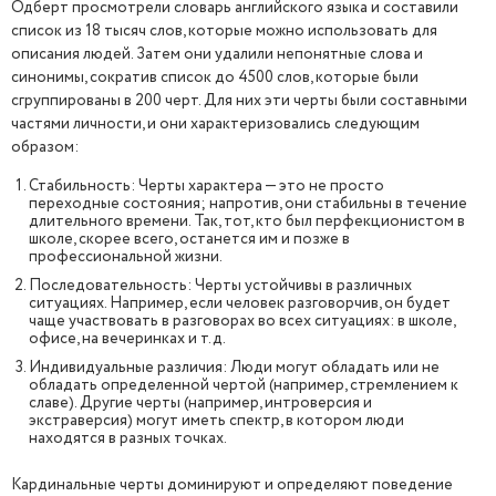
Одберт просмотрели словарь английского языка и составили
список из 18 тысяч слов, которые можно использовать для
описания людей. Затем они удалили непонятные слова и
синонимы, сократив список до 4500 слов, которые были
сгруппированы в 200 черт. Для них эти черты были составными
частями личности, и они характеризовались следующим
образом:
Стабильность: Черты характера — это не просто
переходные состояния; напротив, они стабильны в течение
длительного времени. Так, тот, кто был перфекционистом в
школе, скорее всего, останется им и позже в
профессиональной жизни.
Последовательность: Черты устойчивы в различных
ситуациях. Например, если человек разговорчив, он будет
чаще участвовать в разговорах во всех ситуациях: в школе,
офисе, на вечеринках и т.д.
Индивидуальные различия: Люди могут обладать или не
обладать определенной чертой (например, стремлением к
славе). Другие черты (например, интроверсия и
экстраверсия) могут иметь спектр, в котором люди
находятся в разных точках.
Кардинальные черты доминируют и определяют поведение