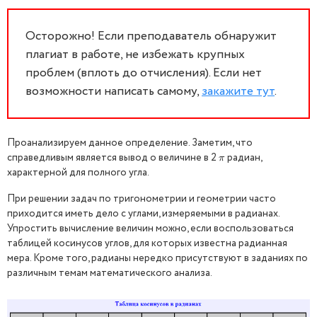
Осторожно! Если преподаватель обнаружит
плагиат в работе, не избежать крупных
проблем (вплоть до отчисления). Если нет
возможности написать самому,
закажите тут
.
Проанализируем данное определение. Заметим, что
справедливым является вывод о величине в 2
радиан,
π
π
характерной для полного угла.
При решении задач по тригонометрии и геометрии часто
приходится иметь дело с углами, измеряемыми в радианах.
Упростить вычисление величин можно, если воспользоваться
таблицей косинусов углов, для которых известна радианная
мера. Кроме того, радианы нередко присутствуют в заданиях по
различным темам математического анализа.