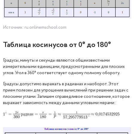
Источник: ru.onlinemschool.com
Таблица косинусов от 0° до 180°
Градусы, минуты и секунды являются общеизвестными
измерительными единицами, предусмотренными для плоских
углов. Угол в 360° соответствует одному полному обороту.
Градусы допустимо выражать в радианах и наоборот. Этот
прием полезен для упрощения вычислений при решении задач с
плоскими углами. Запишем справедливое соотношение, которое
выражает зависимость между данными угловыми мерами:
2
1
1
∘
π
π
1
1
∘
=
=
2
π
360
р
а
д
и
а
н
=
=
π
180
=
=
1
p
≈
1
≈
57,295
779513
∘
≈
0,017
≈
0,017
4532925
4532925
р
а
д
и
а
н
∘
p
360
180
57,295
779513