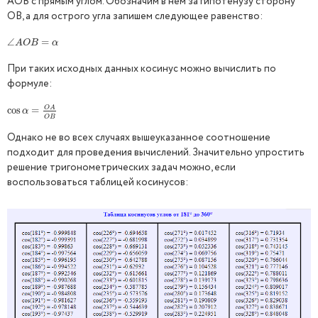
АОВ с прямым углом. Обозначим в нем за гипотенузу сторону
ОВ, а для острого угла запишем следующее равенство:
∠
∠
A
O
B
=
=
α
A
O
B
α
При таких исходных данных косинус можно вычислить по
формуле:
O
A
cos
cos
α
=
=
O
A
O
B
α
O
B
Однако не во всех случаях вышеуказанное соотношение
подходит для проведения вычислений. Значительно упростить
решение тригонометрических задач можно, если
воспользоваться таблицей косинусов: