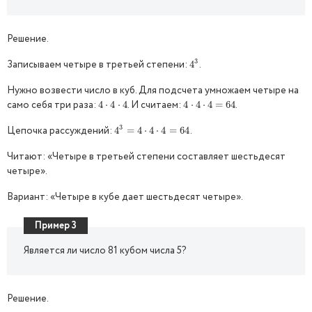
Решение.
3
Записываем четыре в третьей степени:
.
4
4
3
Нужно возвести число в куб. Для подсчета умножаем четыре на
само себя три раза:
. И считаем:
.
4
4
⋅
⋅
4
4
⋅
4
⋅
4
4
4
⋅
⋅
4
4
⋅
4
⋅
4
=
64
=
64
3
Цепочка рассуждений:
.
4
4
3
=
=
4
4
⋅
4
⋅
⋅
4
4
=
⋅
64
4
=
64
Читают: «Четыре в третьей степени составляет шестьдесят
четыре».
Вариант: «Четыре в кубе дает шестьдесят четыре».
Пример 3
Является ли число 81 кубом числа 5?
Решение.