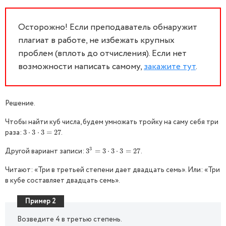
Осторожно! Если преподаватель обнаружит
плагиат в работе, не избежать крупных
проблем (вплоть до отчисления). Если нет
возможности написать самому,
закажите тут
.
Решение.
Чтобы найти куб числа, будем умножать тройку на саму себя три
раза:
.
3
3
⋅
⋅
3
3
⋅
3
⋅
=
3
27
=
27
3
Другой вариант записи:
.
3
3
3
=
=
3
⋅
3
3
⋅
⋅
3
3
=
27
⋅
3
=
27
Читают: «Три в третьей степени дает двадцать семь». Или: «Три
в кубе составляет двадцать семь».
Пример 2
Возведите 4 в третью степень.