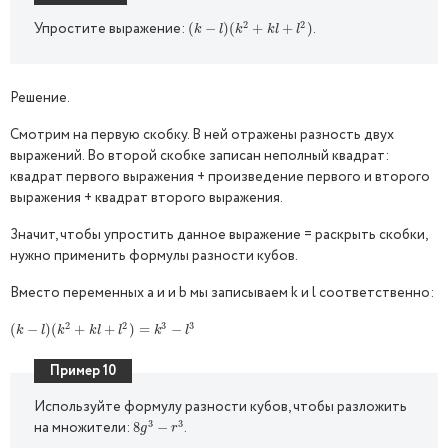
2
2
Упростите выражение:
.
(
(
k
−
−
l
)
(
k
)
2
(
+
k
l
+
+
l
2
)
+
)
k
l
k
k
l
l
Решение.
Смотрим на первую скобку. В ней отражены разность двух
выражений. Во второй скобке записан неполный квадрат:
квадрат первого выражения + произведение первого и второго
выражения + квадрат второго выражения.
Значит, чтобы упростить данное выражение = раскрыть скобки,
нужно применить формулы разности кубов.
Вместо переменных a и и b мы записываем k и l соответственно:
2
2
3
3
(
(
k
−
−
l
)
(
k
)
2
(
+
k
l
+
+
l
2
)
=
+
k
3
−
)
l
3
=
−
k
l
k
k
l
l
k
l
Пример 10
Используйте формулу разности кубов, чтобы разложить
3
3
на множители:
.
8
8
g
3
−
−
r
3
g
r