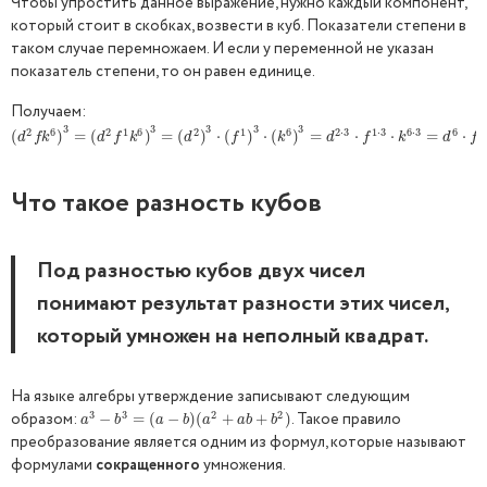
Чтобы упростить данное выражение, нужно каждый компонент,
который стоит в скобках, возвести в куб. Показатели степени в
таком случае перемножаем. И если у переменной не указан
показатель степени, то он равен единице.
Получаем:
3
3
3
3
3
2
6
2
1
6
2
1
6
2
⋅
3
1
⋅
3
6
⋅
3
6
3
(
(
d
2
f
k
6
)
)
3
=
=
(
d
2
(
f
1
k
6
)
3
=
)
(
d
2
=
)
3
(
⋅
(
f
1
)
)
3
⋅
⋅
(
k
(
6
)
3
)
=
d
⋅
2
(
⋅
3
⋅
)
f
1
⋅
3
=
⋅
k
6
⋅
3
=
⋅
d
6
⋅
f
3
⋅
⋅
k
18
=
=
d
6
f
3
k
⋅
18
d
f
k
d
f
k
d
f
k
d
f
k
d
f
Что такое разность кубов
Под разностью кубов двух чисел
понимают результат разности этих чисел,
который умножен на неполный квадрат.
На языке алгебры утверждение записывают следующим
3
3
2
2
образом:
. Такое правило
a
3
−
−
b
3
=
(
=
a
−
(
b
)
(
−
a
2
+
)
a
(
b
+
b
+
2
)
+
)
a
b
a
b
a
a
b
b
преобразование является одним из формул, которые называют
формулами
сокращенного
умножения.