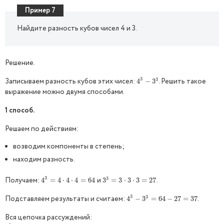
Пример 7
Найдите разность кубов чисел 4 и 3.
Решение.
3
3
Записываем разность кубов этих чисел:
. Решить такое
4
4
3
−
−
3
3
3
выражение можно двумя способами.
1 способ.
Решаем по действиям:
возводим компоненты в степень;
находим разность.
3
3
Получаем:
и
.
4
4
3
=
=
4
4
⋅
4
⋅
⋅
4
4
=
⋅
64
4
=
64
3
3
3
=
=
3
⋅
3
3
⋅
⋅
3
3
=
27
⋅
3
=
27
3
3
Подставляем результаты и считаем:
.
4
4
3
−
−
3
3
3
=
64
=
−
64
27
−
=
27
37
=
37
Вся цепочка рассуждений: