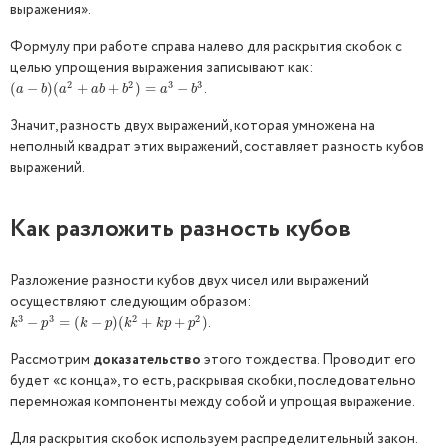
выражения».
Формулу при работе справа налево для раскрытия скобок с
целью упрощения выражения записывают как:
2
2
3
3
.
(
(
a
−
−
b
)
(
a
)
2
(
+
a
b
+
+
b
2
)
+
=
a
3
)
−
b
=
3
−
a
b
a
a
b
b
a
b
Значит, разность двух выражений, которая умножена на
неполный квадрат этих выражений, составляет разность кубов
выражений.
Как разложить разность кубов
Разложение разности кубов двух чисел или выражений
осуществляют следующим образом:
3
3
2
2
.
k
3
−
−
p
3
=
(
=
k
−
(
p
)
(
k
−
2
+
)
k
(
p
+
p
+
2
)
+
)
k
p
k
p
k
k
p
p
Рассмотрим
доказательство
этого тождества. Проводит его
будет «с конца», то есть, раскрывая скобки, последовательно
перемножая компоненты между собой и упрощая выражение.
Для раскрытия скобок используем распределительный закон.