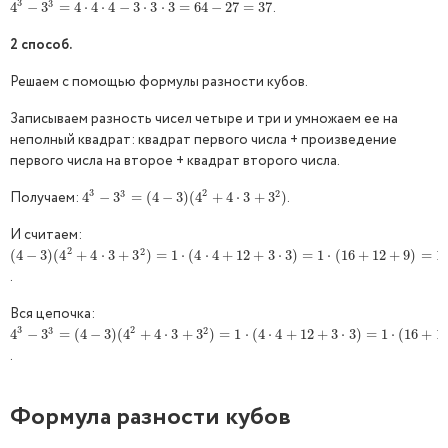
3
3
.
4
4
3
−
−
3
3
3
=
4
=
⋅
4
4
⋅
4
⋅
4
−
3
⋅
⋅
4
3
⋅
−
3
=
3
64
⋅
3
−
⋅
27
3
=
=
37
64
−
27
=
37
2 способ.
Решаем с помощью формулы разности кубов.
Записываем разность чисел четыре и три и умножаем ее на
неполный квадрат: квадрат первого числа + произведение
первого числа на второе + квадрат второго числа.
3
2
3
2
Получаем:
.
4
4
3
−
−
3
3
3
=
(
=
4
−
(
3
4
)
(
−
4
2
3
+
)
(
4
4
⋅
3
+
+
3
2
4
)
⋅
3
+
3
)
И считаем:
2
2
(
(
4
4
−
−
3
)
3
(
4
)
(
2
4
+
4
+
⋅
3
4
+
3
⋅
2
3
)
+
=
1
3
⋅
(
4
)
⋅
4
=
+
1
12
⋅
+
(
3
4
⋅
⋅
3
4
)
=
+
1
⋅
(
12
16
+
+
12
3
+
⋅
9
3
)
)
=
=
1
⋅
37
1
⋅
=
(
37
16
+
12
+
9
)
=
1
.
Вся цепочка:
3
2
3
2
4
4
3
−
−
3
3
3
=
(
=
4
−
(
3
4
)
(
−
4
2
3
+
)
(
4
4
⋅
3
+
+
3
2
4
)
⋅
=
3
1
⋅
+
(
4
3
⋅
4
)
+
12
=
+
1
3
⋅
⋅
3
(
4
)
=
⋅
1
4
⋅
(
16
+
+
12
12
+
+
9
3
)
⋅
=
3
1
)
⋅
37
=
=
1
37
⋅
(
16
+
1
.
Формула разности кубов