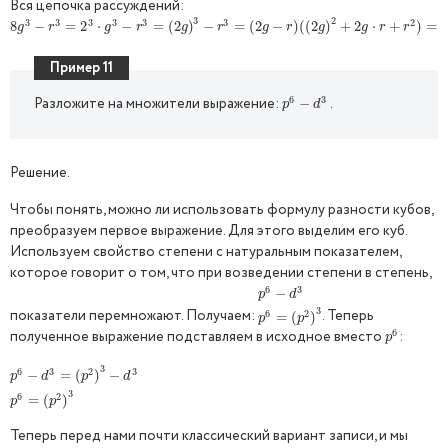
Вся цепочка рассуждений:
3
2
3
3
3
3
3
3
2
8
8
g
3
−
−
r
3
=
2
=
3
⋅
g
2
3
−
⋅
r
3
=
−
(
2
g
)
3
=
−
r
(
3
2
=
(
2
)
g
−
−
r
)
(
(
2
=
g
)
(
2
2
+
2
−
g
⋅
r
+
)
r
(
2
(
2
)
=
(
)
2
g
+
−
r
2
)
(
2
⋅
2
⋅
g
+
2
+
2
)
g
=
⋅
r
+
(
g
r
g
r
g
r
g
r
g
g
r
r
Пример 11
6
3
Разложите на множители выражение:
.
p
6
−
−
d
3
p
d
Решение.
Чтобы понять, можно ли использовать формулу разности кубов,
преобразуем первое выражение. Для этого выделим его куб.
Используем свойство степени с натуральным показателем,
которое говорит о том, что при возведении степени в степень,
6
3
p
6
−
−
d
3
p
6
=
(
p
2
)
3
p
d
3
показатели перемножают. Получаем:
. Теперь
6
2
=
(
)
p
p
6
полученное выражение подставляем в исходное вместо
:
p
6
p
3
6
3
2
3
p
6
−
−
d
3
=
(
=
p
2
(
)
3
−
)
d
3
−
p
6
=
(
p
2
)
3
p
d
p
d
3
6
2
=
(
)
p
p
Теперь перед нами почти классический вариант записи, и мы