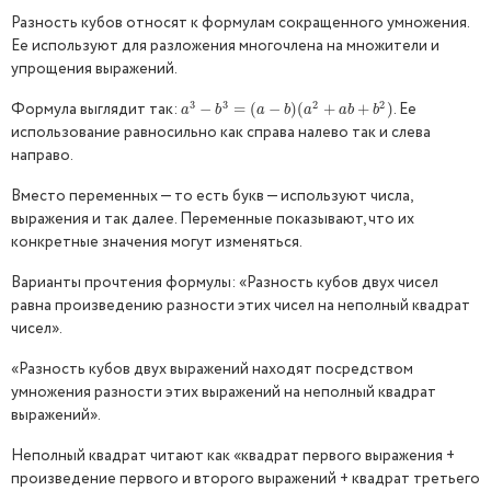
Разность кубов относят к формулам сокращенного умножения.
Ее используют для разложения многочлена на множители и
упрощения выражений.
3
3
2
2
Формула выглядит так:
. Ее
a
3
−
−
b
3
=
(
=
a
−
(
b
)
(
−
a
2
+
)
a
(
b
+
b
+
2
)
+
)
a
b
a
b
a
a
b
b
использование равносильно как справа налево так и слева
направо.
Вместо переменных — то есть букв — используют числа,
выражения и так далее. Переменные показывают, что их
конкретные значения могут изменяться.
Варианты прочтения формулы: «Разность кубов двух чисел
равна произведению разности этих чисел на неполный квадрат
чисел».
«Разность кубов двух выражений находят посредством
умножения разности этих выражений на неполный квадрат
выражений».
Неполный квадрат читают как «квадрат первого выражения +
произведение первого и второго выражений + квадрат третьего