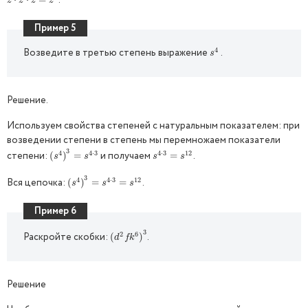
.
z
⋅
z
⋅
z
=
z
3
z
z
z
z
Пример 5
4
Возведите в третью степень выражение
.
s
4
s
Решение.
Используем свойства степеней с натуральным показателем: при
возведении степени в степень мы перемножаем показатели
3
4
4
⋅
3
4
⋅
3
12
степени:
и получаем
.
(
(
s
4
)
)
3
=
=
s
4
⋅
3
s
4
⋅
3
=
=
s
12
s
s
s
s
3
4
4
⋅
3
12
Вся цепочка:
.
(
(
s
4
)
)
3
=
=
s
4
⋅
3
=
s
=
12
s
s
s
Пример 6
3
2
6
Раскройте скобки:
.
(
(
d
2
f
k
6
)
)
3
d
f
k
Решение