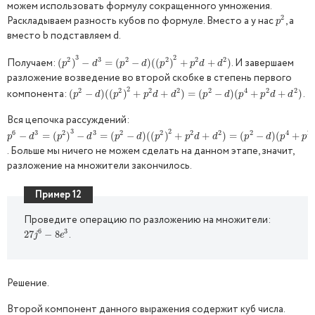
можем использовать формулу сокращенного умножения.
2
Раскладываем разность кубов по формуле. Вместо a у нас
, а
p
2
p
вместо b подставляем d.
3
2
2
3
2
2
2
2
Получаем:
. И завершаем
(
(
p
2
)
)
3
−
−
d
3
=
(
p
=
2
(
−
d
)
(
−
(
p
2
)
)
2
(
(
+
p
2
)
d
+
+
d
2
)
+
)
p
d
p
d
p
p
d
d
разложение возведение во второй скобке в степень первого
2
2
2
2
2
2
4
2
2
компонента:
.
(
(
p
2
−
−
d
)
(
(
)
p
(
2
(
)
2
)
+
p
+
2
d
+
d
2
+
)
=
(
p
2
)
−
=
d
)
(
(
p
4
−
+
p
2
)
d
(
+
d
2
+
)
+
)
p
d
p
p
d
d
p
d
p
p
d
d
Вся цепочка рассуждений:
3
2
6
3
2
3
2
2
2
2
2
4
2
p
6
−
−
d
3
=
(
=
p
2
(
)
3
−
)
d
3
−
=
(
p
2
−
=
d
)
(
(
(
p
2
−
)
2
+
)
p
(
(
2
d
+
)
d
2
+
)
=
(
p
2
−
+
d
)
(
p
)
4
=
+
p
(
2
d
+
−
d
2
)
)
(
+
p
d
p
d
p
d
p
p
d
d
p
d
p
p
. Больше мы ничего не можем сделать на данном этапе, значит,
разложение на множители закончилось.
Пример 12
Проведите операцию по разложению на множители:
6
3
.
27
27
j
6
−
−
8
8
e
3
j
e
Решение.
Второй компонент данного выражения содержит куб числа.