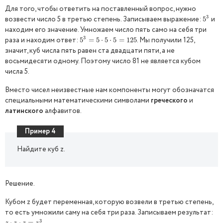
Для того, чтобы ответить на поставленный вопрос, нужно
3
возвести число 5 в третью степень. Записываем выражение:
и
5
5
3
находим его значение. Умножаем число пять само на себя три
3
раза и находим ответ:
. Мы получили 125,
5
5
3
=
=
5
⋅
5
5
⋅
⋅
5
5
=
125
⋅
5
=
125
значит, куб числа пять равен ста двадцати пяти, а не
восьмидесяти одному. Поэтому число 81 не является кубом
числа 5.
Вместо чисел неизвестные нам компоненты могут обозначатся
специальными математическими символами
греческого
и
латинского
алфавитов.
Пример 4
Найдите куб z.
Решение.
Кубом z будет переменная, которую возвели в третью степень,
то есть умножили саму на себя три раза. Записываем результат:
3
⋅
⋅
=