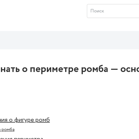
знать о периметре ромба — ос
ия о фигуре ромб
 ромба