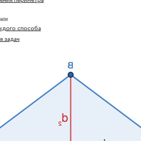
ения периметра
нали
ждого способа
я задач