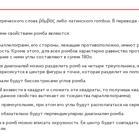
греческого слова ῥόμβος либо латинского rombus. В переводе 
ми свойствами ромба являются:
аллелограмм, его стороны, лежащие противоположно, имеют р
сть. Кроме этого, для всех ромбов характерно равенство про
ние с ними углы составляют в сумме 180о.
 диагоналей можно разделить ромб на четыре треугольника, 
ересекутся в центре фигуры в точке, которая разделит их поп
али будут биссектрисами углов ромба.
й возвести в квадрат и сложить эти квадраты, то получишь кв
 (данное свойство вытекает из тождества параллелограмма).
прямоугольник, при этом его углы будут располагаться на сере
обязательно будут перпендикулярны диагоналям ромба.
 в ромб можно вписать окружность. Ее центр будет совпадать 
ли.