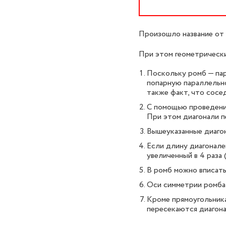
Произошло название от 
При этом геометрически
Поскольку ромб — пар
попарную параллельно
также факт, что сосед
С помощью проведения
При этом диагонали п
Вышеуказанные диагон
Если длину диагонале
увеличенный в 4 раза
В ромб можно вписать 
Оси симметрии ромба 
Кроме прямоугольника
пересекаются диагона