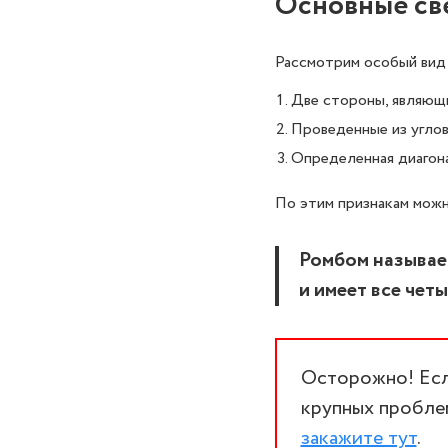
Основные св
Рассмотрим особый вид 
Две стороны, являющи
Проведенные из углов
Определенная диагона
По этим признакам можн
Ромбом называе
и имеет все чет
Осторожно! Если
крупных проблем
закажите тут
.