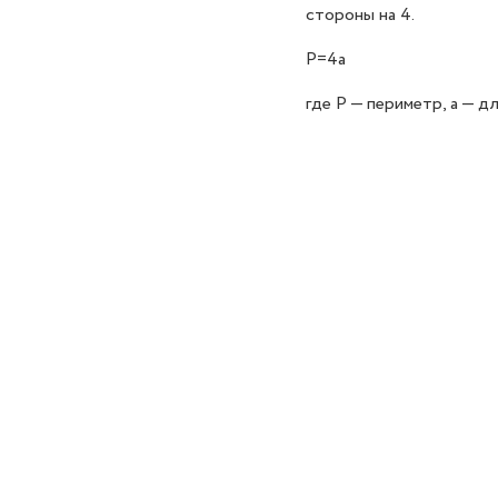
стороны на 4.
P=4a
где P — периметр, a — д