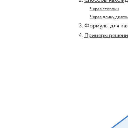
Способы нахожд
Через стороны
Через длину диаго
Формулы для ка
Примеры решени