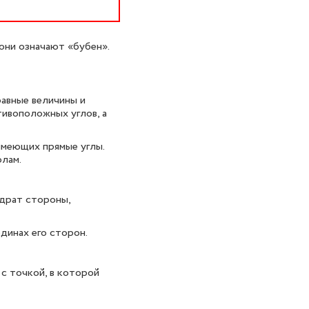
они означают «бубен».
авные величины и
тивоположных углов, а
имеющих прямые углы.
олам.
адрат стороны,
динах его сторон.
с точкой, в которой