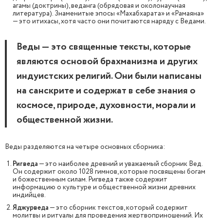
агамы (доктрины), веданга (обрядовая и околонаучная
литература). Знаменитые эпосы «Махабхарата» и «Рамаяна»
— это итихасы, хотя часто они почитаются наряду с Ведами.
Веды — это священные тексты, которые
являются основой брахманизма и других
индуистских религий. Они были написаны
на санскрите и содержат в себе знания о
космосе, природе, духовности, морали и
общественной жизни.
Веды разделяются на четыре основных сборника:
Ригведа
— это наиболее древний и уважаемый сборник Вед.
Он содержит около 1028 гимнов, которые посвящены богам
и божественным силам. Ригведа также содержит
информацию о культуре и общественной жизни древних
индийцев.
Яджурведа
— это сборник текстов, который содержит
молитвы и ритуалы для проведения жертвоприношений. Их