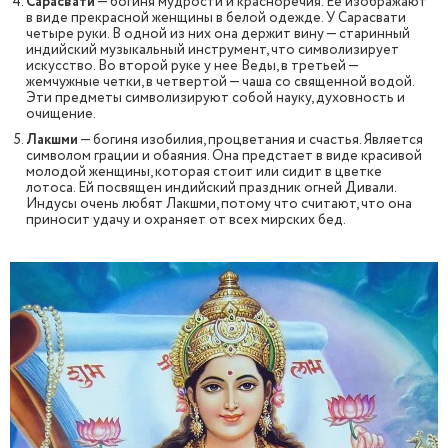
Сарасвати
— богиня мудрости и красноречия. Ее изображают
в виде прекрасной женщины в белой одежде. У Сарасвати
четыре руки. В одной из них она держит вину — старинный
индийский музыкальный инструмент, что символизирует
искусство. Во второй руке у нее Веды, в третьей —
жемчужные четки, в четвертой — чаша со священной водой.
Эти предметы символизируют собой науку, духовность и
очищение.
Лакшми
— богиня изобилия, процветания и счастья. Является
символом грации и обаяния. Она предстает в виде красивой
молодой женщины, которая стоит или сидит в цветке
лотоса. Ей посвящен индийский праздник огней Дивали.
Индусы очень любят Лакшми, потому что считают, что она
приносит удачу и охраняет от всех мирских бед.