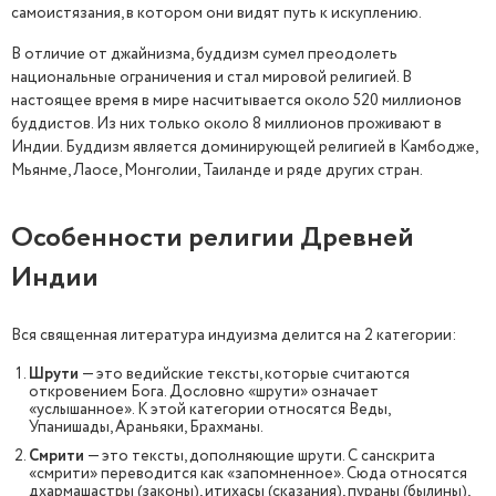
самоистязания, в котором они видят путь к искуплению.
В отличие от джайнизма, буддизм сумел преодолеть
национальные ограничения и стал мировой религией. В
настоящее время в мире насчитывается около 520 миллионов
буддистов. Из них только около 8 миллионов проживают в
Индии. Буддизм является доминирующей религией в Камбодже,
Мьянме, Лаосе, Монголии, Таиланде и ряде других стран.
Особенности религии Древней
Индии
Вся священная литература индуизма делится на 2 категории:
Шрути
— это ведийские тексты, которые считаются
откровением Бога. Дословно «шрути» означает
«услышанное». К этой категории относятся Веды,
Упанишады, Араньяки, Брахманы.
Смрити
— это тексты, дополняющие шрути. С санскрита
«смрити» переводится как «запомненное». Сюда относятся
дхармашастры (законы), итихасы (сказания), пураны (былины),