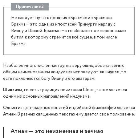
Примечание 3
Не следует путать понятия «Брахма» и «Брахман».
Брахма — это одна из ипостасей Тримурти наряду с
Вишну и Шивой. Брахман — это абсолютное первоначало
бытия, к которому стремится всё сущее, в том числе
Брахма.
Наиболее многочисленная группа верующих, обозначаемых
общим наименованием «индуизм» исповедуют
вишнуизм
, то
есть поклоняются богу Вишну и его аватарам.
Шиваизм
, то есть традиция почитания Шивы, также является
одним из основных направлений индуизма.
Одним из центральных понятий индийской философии является
Атман
. В разных священных текстах ему дается свое толкование.
Атман — это неизменная и вечная