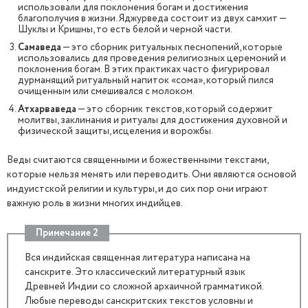
использовали для поклонения богам и достижения
благополучия в жизни. Яджурведа состоит из двух самхит —
Шуклы и Кришны, то есть белой и черной части.
Самаведа
— это сборник ритуальных песнопений, которые
использовались для проведения религиозных церемоний и
поклонения богам. В этих практиках часто фигурировал
дурманящий ритуальный напиток «сома», который пился
очищенным или смешивался с молоком.
Атхарваведа
— это сборник текстов, который содержит
молитвы, заклинания и ритуалы для достижения духовной и
физической защиты, исцеления и ворожбы.
Веды считаются священными и божественными текстами,
которые нельзя менять или переводить. Они являются основой
индуистской религии и культуры, и до сих пор они играют
важную роль в жизни многих индийцев.
Примечание 2
Вся индийская священная литература написана на
санскрите. Это классический литературный язык
Древней Индии со сложной архаичной грамматикой.
Любые переводы санскритских текстов условны и