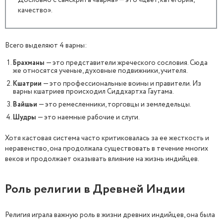
Дословно с санскрита «варна» — это «цвет, категория,
качество».
Всего выделяют 4 варны:
Брахманы
— это представители жреческого сословия. Сюда
же относятся ученые, духовные подвижники, учителя.
Кшатрии
— это профессиональные воины и правители. Из
варны кшатриев происходил Сиддхартха Гаутама.
Вайшьи
— это ремесленники, торговцы и земледельцы.
Шудры
— это наемные рабочие и слуги.
Хотя кастовая система часто критиковалась за ее жесткость и
неравенство, она продолжала существовать в течение многих
веков и продолжает оказывать влияние на жизнь индийцев.
Роль религии в Древней Индии
Религия играла важную роль в жизни древних индийцев, она была