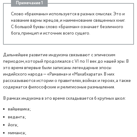
Примечание 1
Слово «брахманы» используется в разных смыслах. Это и
название варны жрецов, и наименование священных книг.
С большой буквы слово «Брахман» означает безличного
бога, принцип и источник всего сущего.
Дальнейшее развитие индуизма связывают с эпическим
периодом, который продолжался с VI по II век до нашей эры. В
это время впервые были записаны легендарные эпосы
индийского народа — «Рамаяна» и «Махабхарата». В них
рассказываются истории о правителях, войнах и героях, а также
содержатся философские и религиозные размышления.
В рамках индуизма в это время складывается 6 крупных школ:
вайшешика;
веданта;
йога;
миманса;