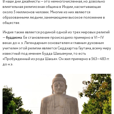
В наши дни джайнисты — это немногочисленная, но довольно
влиятельная религиозная община в Индии, насчитывающая
около 5 миллионов человек. Многие из них являются
образованными людьми, занимающими высокое положение в
обществе.
Индия также является родиной одной из трех мировых религий
—
буддизма
. Ее становление происходило примерно в VI—IV
веках до н. э. Легендарным основателем и главным духовным
учителем этой религии является Сиддхартха Гаутама, всему миру
известный под именем Будда Шакьямуни, то есть
«Пробужденный из рода Шакья». Он жил примерно в 563—483 гг.
до н.э.