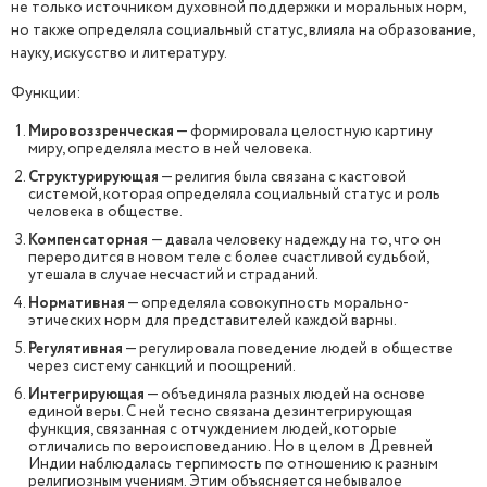
не только источником духовной поддержки и моральных норм,
но также определяла социальный статус, влияла на образование,
науку, искусство и литературу.
Функции:
Мировоззренческая
— формировала целостную картину
миру, определяла место в ней человека.
Структурирующая
— религия была связана с кастовой
системой, которая определяла социальный статус и роль
человека в обществе.
Компенсаторная
— давала человеку надежду на то, что он
переродится в новом теле с более счастливой судьбой,
утешала в случае несчастий и страданий.
Нормативная
— определяла совокупность морально-
этических норм для представителей каждой варны.
Регулятивная
— регулировала поведение людей в обществе
через систему санкций и поощрений.
Интегрирующая
— объединяла разных людей на основе
единой веры. С ней тесно связана дезинтегрирующая
функция, связанная с отчуждением людей, которые
отличались по вероисповеданию. Но в целом в Древней
Индии наблюдалась терпимость по отношению к разным
религиозным учениям. Этим объясняется небывалое