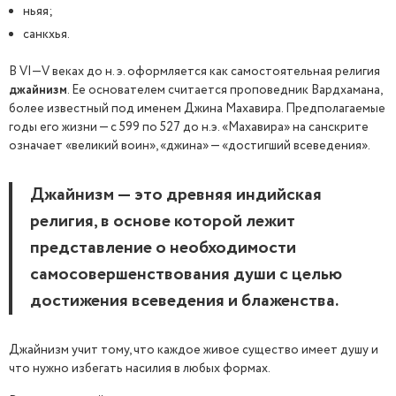
ньяя;
санкхья.
В VI—V веках до н. э. оформляется как самостоятельная религия
джайнизм
. Ее основателем считается проповедник Вардхамана,
более известный под именем Джина Махавира. Предполагаемые
годы его жизни — с 599 по 527 до н.э. «Махавира» на санскрите
означает «великий воин», «джина» — «достигший всеведения».
Джайнизм — это древняя индийская
религия, в основе которой лежит
представление о необходимости
самосовершенствования души с целью
достижения всеведения и блаженства.
Джайнизм учит тому, что каждое живое существо имеет душу и
что нужно избегать насилия в любых формах.