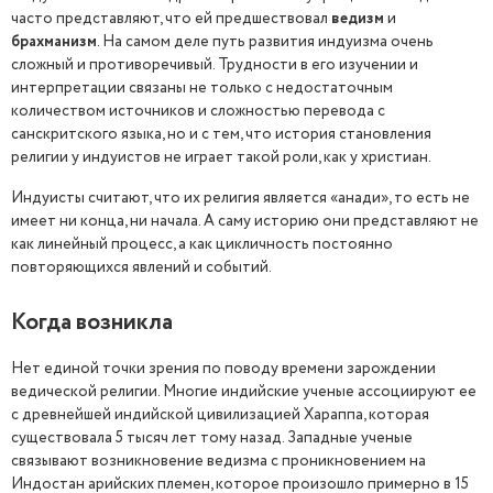
часто представляют, что ей предшествовал
ведизм
и
брахманизм
. На самом деле путь развития индуизма очень
сложный и противоречивый. Трудности в его изучении и
интерпретации связаны не только с недостаточным
количеством источников и сложностью перевода с
санскритского языка, но и с тем, что история становления
религии у индуистов не играет такой роли, как у христиан.
Индуисты считают, что их религия является «анади», то есть не
имеет ни конца, ни начала. А саму историю они представляют не
как линейный процесс, а как цикличность постоянно
повторяющихся явлений и событий.
Когда возникла
Нет единой точки зрения по поводу времени зарождении
ведической религии. Многие индийские ученые ассоциируют ее
с древнейшей индийской цивилизацией Хараппа, которая
существовала 5 тысяч лет тому назад. Западные ученые
связывают возникновение ведизма с проникновением на
Индостан арийских племен, которое произошло примерно в 15