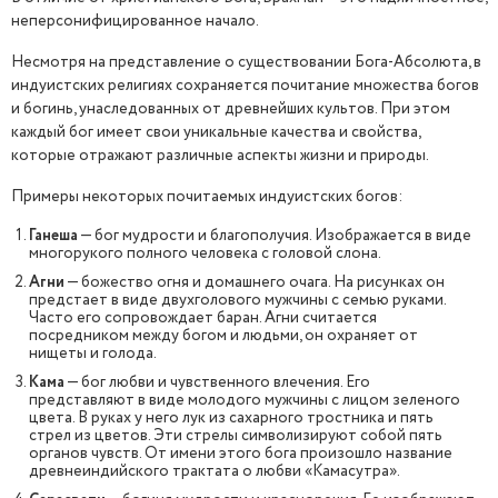
неперсонифицированное начало.
Несмотря на представление о существовании Бога-Абсолюта, в
индуистских религиях сохраняется почитание множества богов
и богинь, унаследованных от древнейших культов. При этом
каждый бог имеет свои уникальные качества и свойства,
которые отражают различные аспекты жизни и природы.
Примеры некоторых почитаемых индуистских богов:
Ганеша
— бог мудрости и благополучия. Изображается в виде
многорукого полного человека с головой слона.
Агни
— божество огня и домашнего очага. На рисунках он
предстает в виде двухголового мужчины с семью руками.
Часто его сопровождает баран. Агни считается
посредником между богом и людьми, он охраняет от
нищеты и голода.
Кама
— бог любви и чувственного влечения. Его
представляют в виде молодого мужчины с лицом зеленого
цвета. В руках у него лук из сахарного тростника и пять
стрел из цветов. Эти стрелы символизируют собой пять
органов чувств. От имени этого бога произошло название
древнеиндийского трактата о любви «Камасутра».