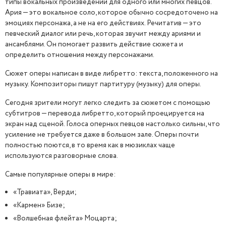
типы вокальных произведений для одного или многих певцов.
Ария — это вокальное соло, которое обычно сосредоточено на
эмоциях персонажа, а не на его действиях. Речитатив — это
певческий диалог или речь, которая звучит между ариями и
ансамблями. Он помогает развить действие сюжета и
определить отношения между персонажами.
Сюжет оперы написан в виде либретто: текста, положенного на
музыку. Композиторы пишут партитуру (музыку) для оперы.
Сегодня зрители могут легко следить за сюжетом с помощью
субтитров — перевода либретто, который проецируется на
экран над сценой. Голоса оперных певцов настолько сильны, что
усиление не требуется даже в большом зале. Оперы почти
полностью поются, в то время как в мюзиклах чаще
используются разговорные слова.
Самые популярные оперы в мире:
«Травиата», Верди;
«Кармен» Бизе;
«Волшебная флейта» Моцарта;