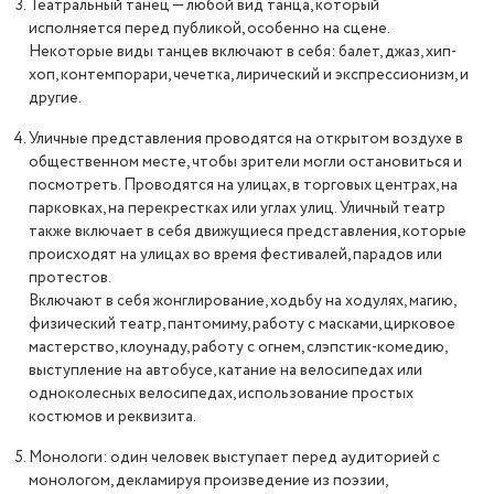
Театральный танец — любой вид танца, который
исполняется перед публикой, особенно на сцене.
Некоторые виды танцев включают в себя: балет, джаз, хип-
хоп, контемпорари, чечетка, лирический и экспрессионизм, и
другие.
Уличные представления проводятся на открытом воздухе в
общественном месте, чтобы зрители могли остановиться и
посмотреть. Проводятся на улицах, в торговых центрах, на
парковках, на перекрестках или углах улиц. Уличный театр
также включает в себя движущиеся представления, которые
происходят на улицах во время фестивалей, парадов или
протестов.
Включают в себя жонглирование, ходьбу на ходулях, магию,
физический театр, пантомиму, работу с масками, цирковое
мастерство, клоунаду, работу с огнем, слэпстик-комедию,
выступление на автобусе, катание на велосипедах или
одноколесных велосипедах, использование простых
костюмов и реквизита.
Монологи: один человек выступает перед аудиторией с
монологом, декламируя произведение из поэзии,