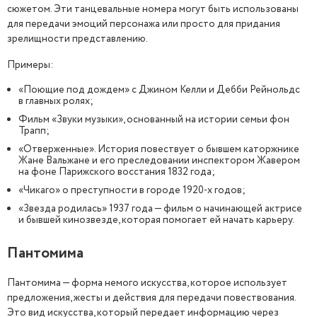
сюжетом. Эти танцевальные номера могут быть использованы
для передачи эмоций персонажа или просто для придания
зрелищности представлению.
Примеры:
«Поющие под дождем» с Джином Келли и Дебби Рейнольдс
в главных ролях;
Фильм «Звуки музыки», основанный на истории семьи фон
Трапп;
«Отверженные». История повествует о бывшем каторжнике
Жане Вальжане и его преследовании инспектором Жавером
на фоне Парижского восстания 1832 года;
«Чикаго» о преступности в городе 1920-х годов;
«Звезда родилась» 1937 года — фильм о начинающей актрисе
и бывшей кинозвезде, которая помогает ей начать карьеру.
Пантомима
Пантомима — форма немого искусства, которое использует
предложения, жесты и действия для передачи повествования.
Это вид искусства, который передает информацию через