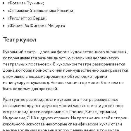
«Богема» Пуччини;
«Севильский цирюльник» Россини;
«Риголетто» Верди;
«Женитьба Фигаро» Моцарта.
Театр кукол
Кукольный театр — древняя форма художественного выражения,
которая является разновидностью сказок или человеческих
театральных постановок. В кукольном театре разворачивается
драма, которая полностью или преимущественно разыгрывается
с помощью специализированных объектов, которыми
манипулирует кукловод. Человек-аниматор может быть или не
быть видимым для зрителей.
Культурные разновидности кукольного театра развивались
независимо друг от друга во многих частях света, и до сих пор
его разновидности сохранились в Японии, Китае, Германии,
Индонезии, США и других странах. На протяжении всей истории
кукольного искусства некоторые специфические куклы стали
международными иконами в эпоху телевидения, в том числе