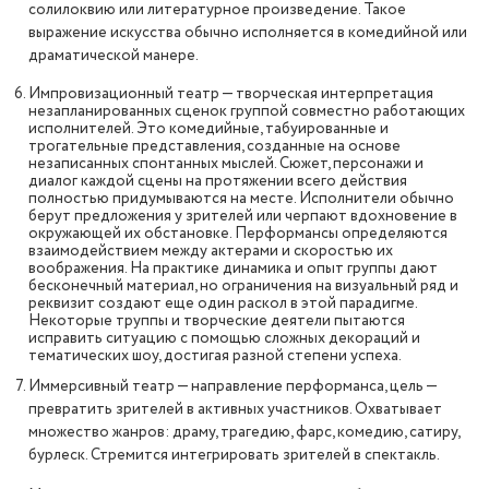
солилоквию или литературное произведение. Такое
выражение искусства обычно исполняется в комедийной или
драматической манере.
Импровизационный театр — творческая интерпретация
незапланированных сценок группой совместно работающих
исполнителей. Это комедийные, табуированные и
трогательные представления, созданные на основе
незаписанных спонтанных мыслей. Сюжет, персонажи и
диалог каждой сцены на протяжении всего действия
полностью придумываются на месте. Исполнители обычно
берут предложения у зрителей или черпают вдохновение в
окружающей их обстановке. Перформансы определяются
взаимодействием между актерами и скоростью их
воображения. На практике динамика и опыт группы дают
бесконечный материал, но ограничения на визуальный ряд и
реквизит создают еще один раскол в этой парадигме.
Некоторые труппы и творческие деятели пытаются
исправить ситуацию с помощью сложных декораций и
тематических шоу, достигая разной степени успеха.
Иммерсивный театр — направление перформанса, цель —
превратить зрителей в активных участников. Охватывает
множество жанров: драму, трагедию, фарс, комедию, сатиру,
бурлеск. Стремится интегрировать зрителей в спектакль.