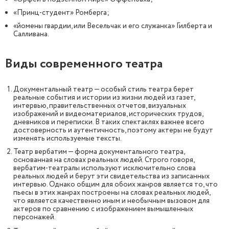
«Принц-студент» Ромберга;
«йомены гвардии, или Весельчак и его служанка» Гилберта и
Салливана.
Виды современного театра
Документальный театр — особый стиль театра берет
реальные события и истории из жизни людей из газет,
интервью, правительственных отчетов, визуальных
изображений и видеоматериалов, исторических трудов,
дневников и переписки. В таких спектаклях важнее всего
достоверность и аутентичность, поэтому актеры не будут
изменять используемые тексты.
Театр вербатим — форма документального театра,
основанная на словах реальных людей. Строго говоря,
вербатим-театралы используют исключительно слова
реальных людей и берут эти свидетельства из записанных
интервью. Однако общим для обоих жанров является то, что
пьесы в этих жанрах построены на словах реальных людей,
что является качественно иным и необычным вызовом для
актеров по сравнению с изображением вымышленных
персонажей.