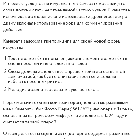
Интеллектуалы, поэты и музыканты «Камераты» решили, что
слова должны стать неотъемлемой частью музыки. В качестве
источника вдохновения они использовали древнегреческую
драму, включая использование хора для комментирования
действия.
Камерата заложила три принципа для своей новой формы
искусства:
Текст должен быть понятен; аккомпанемент должен быть
очень простым и не отвлекать от слов.
Слова должны исполняться с правильной и естественной
декламацией, как будто они произносятся, и должны
избегать песенных ритмов.
Мелодия должна передавать чувство текста.
Первым значительным композитором, полностью развившим
идеи Камераты, был Якопо Пери (1561-1633), чья опера «Дафна»,
основанная на греческом мифе, была исполнена в 1594 году и
считается первой оперой.
Оперы делятся на сцены и акты, которые содержат различные