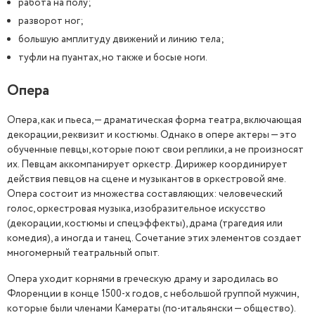
работа на полу;
разворот ног;
большую амплитуду движений и линию тела;
туфли на пуантах, но также и босые ноги.
Опера
Опера, как и пьеса, — драматическая форма театра, включающая
декорации, реквизит и костюмы. Однако в опере актеры — это
обученные певцы, которые поют свои реплики, а не произносят
их. Певцам аккомпанирует оркестр. Дирижер координирует
действия певцов на сцене и музыкантов в оркестровой яме.
Опера состоит из множества составляющих: человеческий
голос, оркестровая музыка, изобразительное искусство
(декорации, костюмы и спецэффекты), драма (трагедия или
комедия), а иногда и танец. Сочетание этих элементов создает
многомерный театральный опыт.
Опера уходит корнями в греческую драму и зародилась во
Флоренции в конце 1500-х годов, с небольшой группой мужчин,
которые были членами Камераты (по-итальянски — общество).