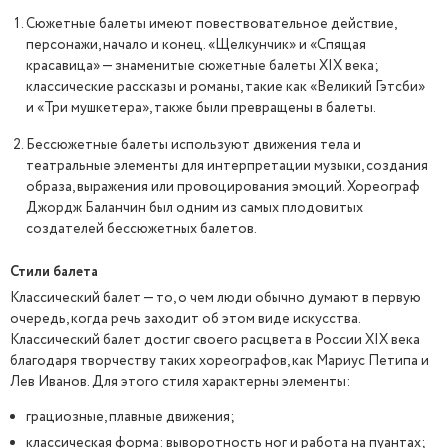
Сюжетные балеты имеют повествовательное действие,
персонажи, начало и конец. «Щелкунчик» и «Спящая
красавица» — знаменитые сюжетные балеты XIX века;
классические рассказы и романы, такие как «Великий Гэтсби»
и «Три мушкетера», также были превращены в балеты.
Бессюжетные балеты используют движения тела и
театральные элементы для интерпретации музыки, создания
образа, выражения или провоцирования эмоций. Хореограф
Джордж Баланчин был одним из самых плодовитых
создателей бессюжетных балетов.
Стили балета
Классический балет — то, о чем люди обычно думают в первую
очередь, когда речь заходит об этом виде искусства.
Классический балет достиг своего расцвета в России XIX века
благодаря творчеству таких хореографов, как Мариус Петипа и
Лев Иванов. Для этого стиля характерны элементы:
грациозные, плавные движения;
классическая форма: выворотность ног и работа на пуантах;