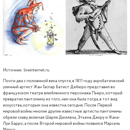
Источник: liveinternet.ru
Почти два с половиной века спустя, в 1811 году акробатический
уличный артист Жан Гаспар Батист Дебюро представил во
французском театре влюбленного персонажа Пьеро, который
превратил пантомиму из того, чем она была тогда, в тот вид
искусства, которым она известна сегодня. После Первой
мировой войны многие другие известные артисты пантомимы
обрели славу, включая Шарля Дюллена, Этьена Декру и Жана-
Луи Барро, а после Второй мировой войны появился Марсель
Марсо.