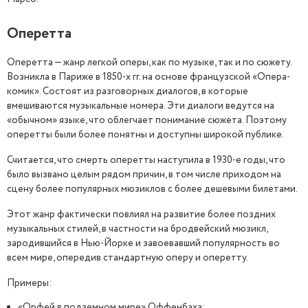
Оперетта
Оперетта — жанр легкой оперы, как по музыке, так и по сюжету.
Возникла в Париже в 1850-х гг. на основе французской «Опера-
комик». Состоят из разговорных диалогов, в которые
вмешиваются музыкальные номера. Эти диалоги ведутся на
«обычном» языке, что облегчает понимание сюжета. Поэтому
оперетты были более понятны и доступны широкой публике.
Считается, что смерть оперетты наступила в 1930-е годы, что
было вызвано целым рядом причин, в том числе приходом на
сцену более популярных мюзиклов с более дешевыми билетами.
Этот жанр фактически повлиял на развитие более поздних
музыкальных стилей, в частности на бродвейский мюзикл,
зародившийся в Нью-Йорке и завоевавший популярность во
всем мире, опередив стандартную оперу и оперетту.
Примеры:
«Орфей в подземном мире» Оффенбаха;