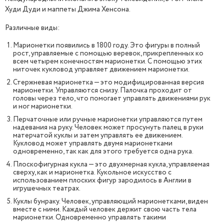
Худи Дуди и маппеты Джима Хенсона.
Различные виды:
Марионетки появились в 1800 году. Это фигуры в полный
рост, управляемые с помощью веревок, прикрепленных ко
всем четырем конечностям марионетки. С помощью этих
ниточек кукловод управляет движением марионетки.
Стержневая марионетка — это модифицированная версия
марионетки. Управляются снизу. Палочка проходит от
головы через тело, что помогает управлять движениями рук
и ног марионетки.
Перчаточные или ручные марионетки управляются путем
надевания на руку. Человек может просунуть палец в руки
матерчатой куклы и затем управлять ее движением.
Кукловод может управлять двумя марионетками
одновременно, так как для этого требуется одна рука.
Плоскофигурная кукла — это двухмерная кукла, управляемая
сверху, как и марионетка. Кукольное искусство с
использованием плоских фигур зародилось в Англии в
игрушечных театрах.
Куклы бунраку. Человек, управляющий марионетками, виден
вместе с ними. Каждый человек держит свою часть тела
марионетки. Одновременно управлять такими