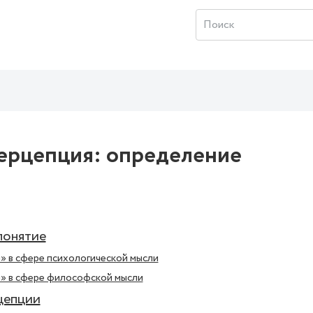
перцепция: определение
понятие
» в сфере психологической мысли
» в сфере философской мысли
цепции