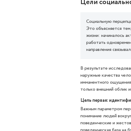
Цели социальн
Социальную перцепцию
Это объясняется тем
жизни: начиналось а
работать одновременн
направления связыва
В результате исследова
наружные качества челове
имманентного ощущения 
только внешний облик и
Цель первая: идентифи
Важным параметром перц
понимание людей вокруг
поведенческие и жестов
поведенческая база на б