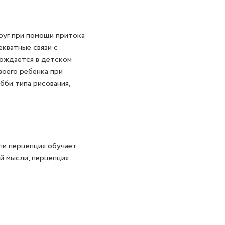
руг при помощи притока
кватные связи с
рождается в детском
воего ребенка при
бби типа рисования,
ли перцепция обучает
ой мысли, перцепция