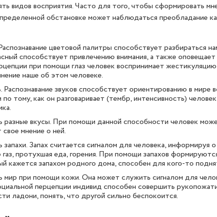
ть видов восприятия. Часто для того, чтобы сформировать мне
определенной обстановке может наблюдаться преобладание к
Распознавание цветовой палитры способствует разбираться нам
сный способствует привлечению внимания, а также оповещает 
рцепции при помощи глаз человек воспринимает жестикуляцию и
мнение наше об этом человеке.
 Распознавание звуков способствует ориентированию в мире во
 по тому, как он разговаривает (тембр, интенсивность) челове
ка.
разные вкусы. При помощи данной способности человек может
 свое мнение о ней.
запахи. Запах считается сигналом для человека, информируя о
 газ, протухшая еда, горения. При помощи запахов формируютс
рый кажется запахом родного дома, способен для кого-то подня
мир при помощи кожи. Она может служить сигналом для челов
оциальной перцепции индивид способен совершить рукопожати
ти ладони, понять, что другой сильно беспокоится.