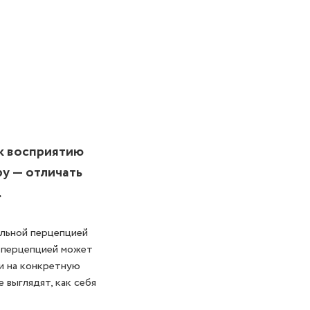
 к восприятию
ру — отличать
.
альной перцепцией
 перцепцией может
и на конкретную
 выглядят, как себя