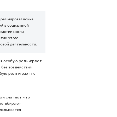
рая мировая война.
ий в социальной
риятии могли
итие этого
овой деятельности.
ия особую роль играют
е без воздействия
бую роль играет не
ги считают, что
ке, вбирают
кладывается