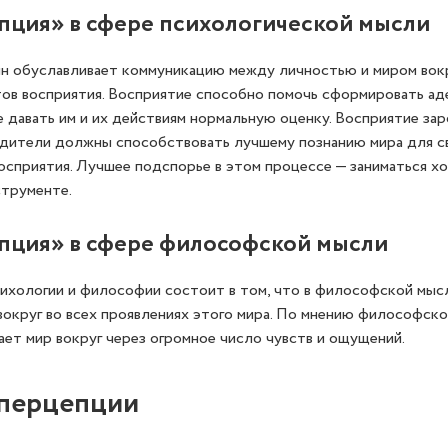
пция» в сфере психологической мысли
ин обуславливает коммуникацию между личностью и миром вок
ов восприятия. Восприятие способно помочь сформировать аде
е давать им и их действиям нормальную оценку. Восприятие за
родители должны способствовать лучшему познанию мира для с
сприятия. Лучшее подспорье в этом процессе — заниматься хо
струменте.
пция» в сфере философской мысли
ихологии и философии состоит в том, что в философской мыс
 вокруг во всех проявлениях этого мира. По мнению философск
ает мир вокруг через огромное число чувств и ощущений.
 перцепции