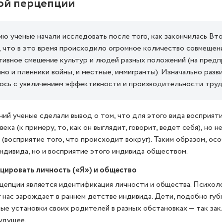
ой перцепции
 ученые начали исследовать после того, как закончилась Вто
, что в это время происходило огромное количество совмещен
ктивное смешение культур и людей разных положений (на предп
о и пленники войны, и местные, иммигранты). Изначально разв
лось с увеличением эффективности и производительности труд
ний ученые сделали вывод о том, что для этого вида восприят
ка (к примеру, то, как он выглядит, говорит, ведет себя), но н
(восприятие того, что происходит вокруг). Таким образом, осо
ндивида, но и восприятие этого индивида обществом.
цировать личность («Я») и общество
епции является идентификация личности и общества. Психоло
 нас зарождает в раннем детстве индивида. Дети, подобно губ
ые установки своих родителей в разных обстановках — так за
удущее.