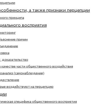
ерцепции
собенности, а также признаки перцепции
ного принципа
иального восприятия
ониторинг
бъяснение причин
бъединение
ловека
: доказательство
 качестве части общественного воздействия
моанализ (самонаблюдение)
ждествление
рые воздействуют на перцепцию
ции
ическая специфика общественного восприятия