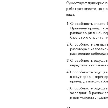
Существует примерно пя
работают вместе, но в 
вида:
Способность видеть. 
Приведем пример: кра
рамках социальной пе
базе этого строится 
Способность слышать.
разговора с человеком
настроение собеседни
Способность ощущать 
перед ним, составляет
Способность ощущать 
внесут вред, например
примеру, запах, кото
Способность ощущать 
холодном. В рамках с
и при условии влажнос