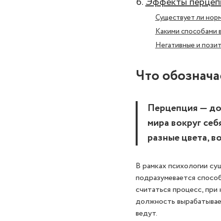
Эффекты перцепц
Существует ли нор
Какими способами 
Негативные и пози
Что обознача
Перцепция — до
мира вокруг себ
разные цвета, в
В рамках психологии су
подразумевается способ
считаться процесс, при
должность вырабатывает
ведут.