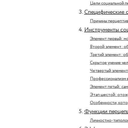
Цели социальной п
Специфические о
Причины перцептив
Инструменты соц
Элемент первый: м
Второй элемент: о
Третий элемент: о
Скрытое учение че
Четвертый элемент
Профессионализм в
Элемент пятый: са
Этап шестой: ото
Особенности, кото
Функции перцеп
Личностно-типолог