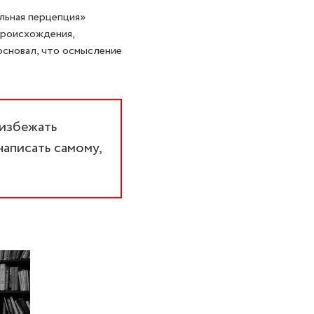
льная перцепция»
происхождения,
основал, что осмысление
 избежать
написать самому,