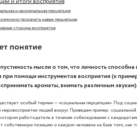
ии и итоги восприятия
мальная и ненормальная перцепция
возможно прокачать навык перцепции
тивные стороны восприятия
ет понятие
пустимость мысли о том, что личность способна
я при помощи инструментов восприятия (к приме
оспринимать ароматы, внимать различным звукам)
ществует особый термин — «социальная перцепция». Под соци
 мировосприятия людей вокруг. Приведем пример: социальной
 котором работодатель в течение собеседования с кандидатам
 собственную позицию о каждом человеке на базе того, как те