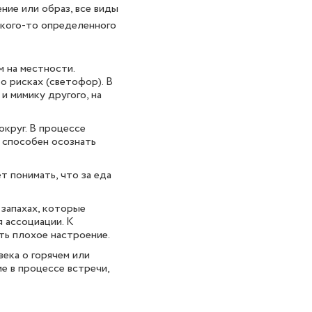
ние или образ, все виды
акого-то определенного
 на местности.
о рисках (светофор). В
 мимику другого, на
круг. В процессе
к способен осознать
 понимать, что за еда
 запахах, которые
я ассоциации. К
ть плохое настроение.
ека о горячем или
е в процессе встречи,