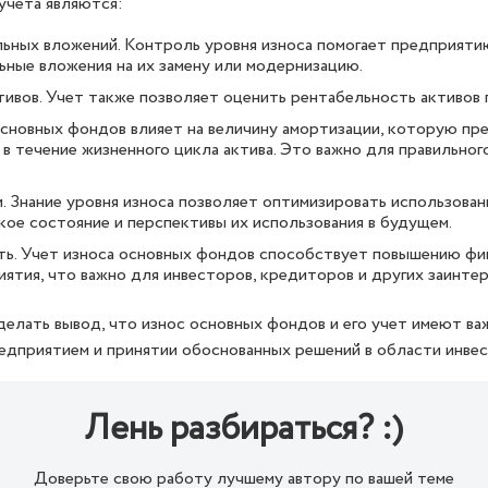
учета являются:
ьных вложений. Контроль уровня износа помогает предприяти
ные вложения на их замену или модернизацию.
ивов. Учет также позволяет оценить рентабельность активов 
основных фондов влияет на величину амортизации, которую п
 в течение жизненного цикла актива. Это важно для правильног
. Знание уровня износа позволяет оптимизировать использован
кое состояние и перспективы их использования в будущем.
ть. Учет износа основных фондов способствует повышению фи
ятия, что важно для инвесторов, кредиторов и других заинте
делать вывод, что износ основных фондов и его учет имеют ва
едприятием и принятии обоснованных решений в области инвес
Лень разбираться? :)
Доверьте свою работу лучшему автору по вашей теме