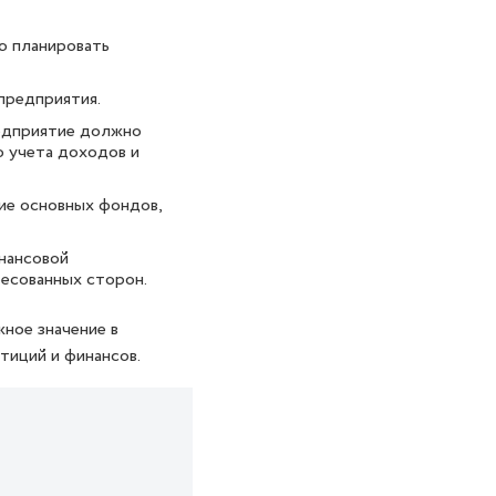
ю планировать
предприятия.
редприятие должно
о учета доходов и
ие основных фондов,
нансовой
ресованных сторон.
жное значение в
тиций и финансов.