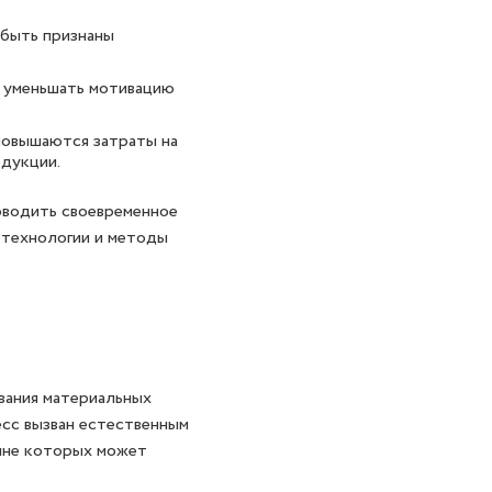
быть признаны
, уменьшать мотивацию
 повышаются затраты на
одукции.
оводить своевременное
 технологии и методы
вания материальных
есс вызван естественным
вине которых может