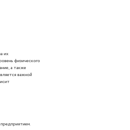
а их
ровень физического
ние, а также
является важной
висит
 предприятием.