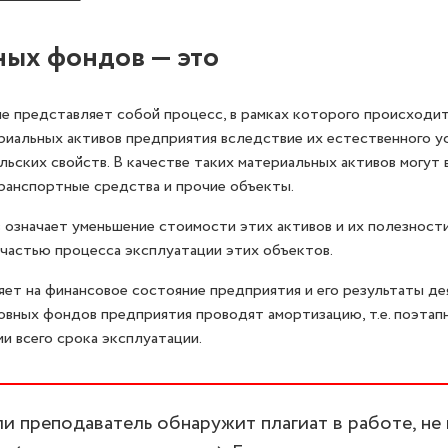
ных фондов — это
е представляет собой процесс, в рамках которого происходи
риальных активов предприятия вследствие их естественного у
ьских свойств. В качестве таких материальных активов могут 
транспортные средства и прочие объекты.
означает уменьшение стоимости этих активов и их полезности
частью процесса эксплуатации этих объектов.
яет на финансовое состояние предприятия и его результаты де
овных фондов предприятия проводят амортизацию, т.е. поэтапн
и всего срока эксплуатации.
 преподаватель обнаружит плагиат в работе, не