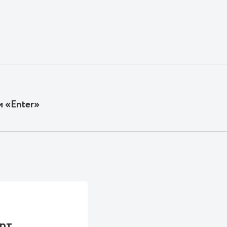
и «Enter»
рт