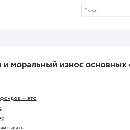
 и моральный износ основных 
 фондов — это
с
ос
учитывать