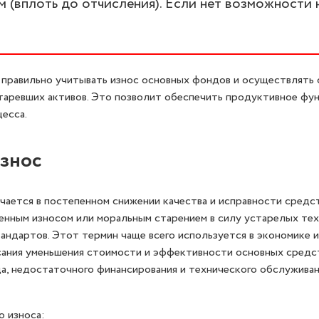
 (вплоть до отчисления). Если нет возможности 
правильно учитывать износ основных фондов и осуществлять 
таревших активов. Это позволит обеспечить продуктивное фу
есса.
знос
ается в постепенном снижении качества и исправности средст
енным износом или моральным старением в силу устарелых тех
андартов. Этот термин чаще всего используется в экономике и
ания уменьшения стоимости и эффективности основных средст
а, недостаточного финансирования и технического обслуживан
 износа: