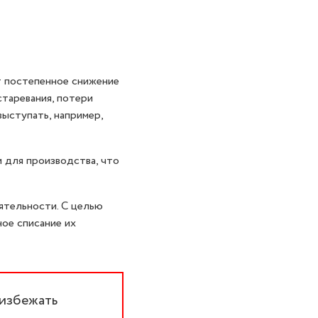
т постепенное снижение
старевания, потери
выступать, например,
 для производства, что
ятельности. С целью
ое списание их
 избежать