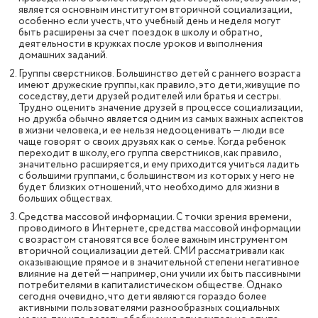
является основным институтом вторичной социализации,
особенно если учесть, что учебный день и неделя могут
быть расширены за счет поездок в школу и обратно,
деятельности в кружках после уроков и выполнения
домашних заданий.
Группы сверстников. Большинство детей с раннего возраста
имеют дружеские группы, как правило, это дети, живущие по
соседству, дети друзей родителей или братья и сестры.
Трудно оценить значение друзей в процессе социализации,
но дружба обычно является одним из самых важных аспектов
в жизни человека, и ее нельзя недооценивать — люди все
чаще говорят о своих друзьях как о семье. Когда ребенок
переходит в школу, его группа сверстников, как правило,
значительно расширяется, и ему приходится учиться ладить
с большими группами, с большинством из которых у него не
будет близких отношений, что необходимо для жизни в
больших обществах.
Средства массовой информации. С точки зрения времени,
проводимого в Интернете, средства массовой информации
с возрастом становятся все более важным инструментом
вторичной социализации детей. СМИ рассматривали как
оказывающие прямое и в значительной степени негативное
влияние на детей — например, они учили их быть пассивными
потребителями в капиталистическом обществе. Однако
сегодня очевидно, что дети являются гораздо более
активными пользователями разнообразных социальных