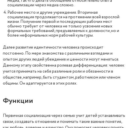
медиа, так что делать обобщения относительно опыта
социализации через медиа сложно.
Рабочее место и другие учреждения. Вторичная
социализация продолжается на протяжении всей взрослой
жизни. Получение первой и последующих рабочих мест
обычно требует от человека не только усвоения новых
формальных требований, предъявляемых к должности, но и
более неформальных норм рабочей культуры.
Далее развитие идентичности человека происходит
постоянно. По мере знакомства с различными взглядами и
опытом других людей убеждения и ценности могут меняться.
Данному этапу свойственна ролевая дифференциация: человек
учится принимать на себя различные роли и обязанности в
обществе, например, быть студентом, работником или членом
общины. Он адаптируется в этих ролях.
Функции
Первичная социализация через семью учит детей устанавливать
связи, создавать отношения и понимать такие важные понятия,
как любовь, доверие и единство. Она помогает человеку понять