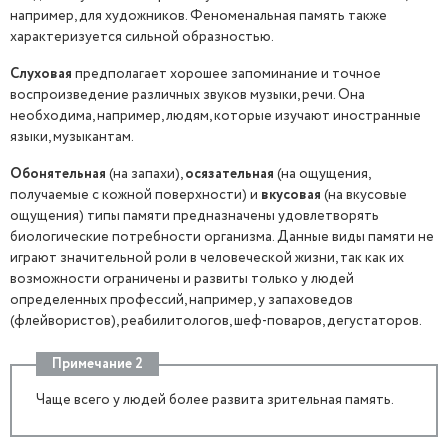
например, для художников. Феноменальная память также
характеризуется сильной образностью.
Слуховая
предполагает хорошее запоминание и точное
воспроизведение различных звуков музыки, речи. Она
необходима, например, людям, которые изучают иностранные
языки, музыкантам.
Обонятельная
(на запахи),
осязательная
(на ощущения,
получаемые с кожной поверхности) и
вкусовая
(на вкусовые
ощущения)
типы памяти предназначены удовлетворять
биологические потребности организма. Данные виды памяти не
играют значительной роли в человеческой жизни, так как их
возможности ограничены и развиты только у людей
определенных профессий, например, у запаховедов
(флейвористов), реабилитологов, шеф-поваров, дегустаторов.
Примечание 2
Чаще всего у людей более развита зрительная память.