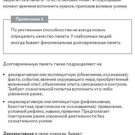
закрепится в памяти. То есть, человек может в подходящий
момент времени вспомнить нужное, приложив волевые усилия.
Примечание 4
По умственным способностям не всегда можно
определить качество памяти. У слабоумных людей
иногда бывает феноменальная долговременная память.
Долговременную память также подразделяют на:
декларативную или эксплицитную (объяснимая, осознанная):
факты, события, явления окружающего мира, приобретенный
жизненный опыт, объяснение опыта, самоанализ и контроль.
Требует сознательной попытка вспомнить что-либо
усвоенное ранее;
недекларативную или имплицитную (рефлексивная,
безотчетная, практически не осознаваемая): привыкание,
условный рефлекс, навыки, привычки. Предполагает
повторение ранее усвоенной деятельности без
сознательного усилия.
Декларативная
, в свою очередь,
бывает: