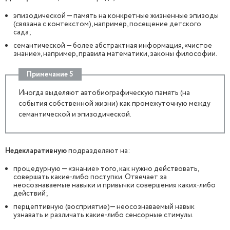
эпизодической — память на конкретные жизненные эпизоды
(связана с контекстом), например, посещение детского
сада;
семантической — более абстрактная информация, «чистое
знание», например, правила математики, законы философии.
Примечание 5
Иногда выделяют автобиографическую память (на
события собственной жизни) как промежуточную между
семантической и эпизодической.
Недекларативную
подразделяют на:
процедурную — «знание» того, как нужно действовать,
совершать какие-либо поступки. Отвечает за
неосознаваемые навыки и привычки совершения каких-либо
действий;
перцептивную (восприятие)— неосознаваемый навык
узнавать и различать какие-либо сенсорные стимулы.