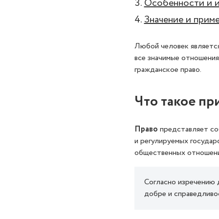
Особенности и и
Значение и прим
Любой человек является
все значимые отношения
гражданское право.
Что такое пр
Право
представляет со
и регулируемых государ
общественных отношени
Согласно изречению д
добре и справедливос