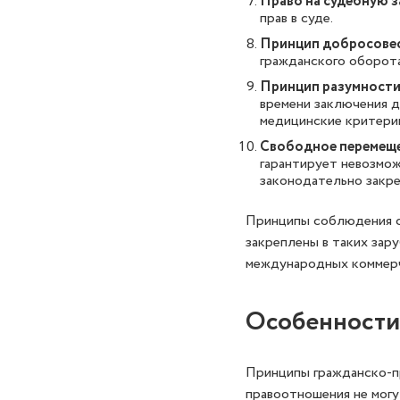
Право на судебную 
прав в суде.
Принцип добросове
гражданского оборота
Принцип разумност
времени заключения д
медицинские критери
Свободное перемещен
гарантирует невозмож
законодательно закре
Принципы соблюдения с
закреплены в таких зар
международных коммер
Особенности
Принципы гражданско-пр
правоотношения не могу