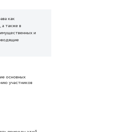
ава как
 а также в
 имущественных и
ководящие
ние основных
ению участников
ять природу этой