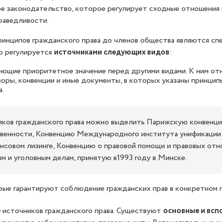
е законодательство, которое регулирует сходные отношения 
раведливости.
инципов гражданского права до членов общества являются сп
о регулируется
источниками следующих видов
:
меющие приоритетное значение перед другими видами. К ним от
ры, конвенции и иные документы, в которых указаны принцип
.
ков гражданского права можно выделить Парижскую конвенци
енности, Конвенцию Международного института унификации ч
совом лизинге, Конвенцию о правовой помощи и правовых отн
м и уголовным делам, принятую в1993 году в Минске.
рые гарантируют соблюдение гражданских прав в конкретном г
е
источников гражданского права. Существуют
основные и всп