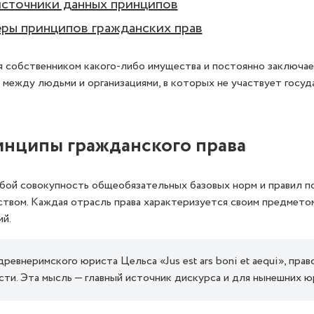
сточники данных принципов
еры принципов гражданских прав
 собственником какого-либо имущества и постоянно заключае
 между людьми и организациями, в которых не участвует госуд
инципы гражданского права
бой совокупность общеобязательных базовых норм и правил п
ством. Каждая отрасль права характеризуется своим предмето
й.
ревнеримского юриста Цельса «Jus est ars boni et aequi», прав
ти. Эта мысль — главный источник дискурса и для нынешних ю