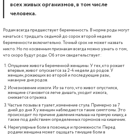
всех живых организмов, в том числе
человека.
Родам всегда предшествует беременность. В норме роды могут
начаться с тридцать седьмой до сорок второй недели
беременности включительно. Точный срок не может назвать
никто. Но по косвенным признакам всегда можно узнать о том,
что скоро будут роды. Об этом свидетельствует:
Опущение живота беременной женщины. У тех, кто рожает
впервые, живот опускается за 2-4 недели до родов. У
женщин, рожающих во второй и последующие разы,
накануне дня родов.
Исчезновение изжоги. Из-за того, что живот опустился,
женщине становится легче дышать, уходит изжога,
снижается отрыжка.
Частые позывы в туалет, изменение стула. Примерно за 7
дней до дня Х у женщин наблюдаются такие симптомы. Это
происходит по причине давления малыша на прямую кишку, а
также под действием определенных гормонов на кишечник.
Нерегулярные боли в пояснице и промежности. Перед
родами женщина может ощущать тянущие боли в