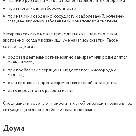
наличие рубцов на матке от ранее проведенных операций;
при многоплодной беременности;
при наличии сердечно-сосудистых заболеваний, болезней
глаз, вен, вирусных заболеваний мочеполовой системы.
Кесарево сечение может проводиться как планово, так и
экстренно, когда у роженицы уже начались схватки. Такое
случается, когда:
родовая деятельность внезапно замирает или роды длятся
очень долго;
при проблемах с сердцем и недостатком кислорода у
малыша;
если произошла преждевременная отслойка плаценты;
есть вероятность разрыва матки.
Специалисты советуют прибегать к этой операции только в тех
ситуациях, когда она действительно показана.
Доула