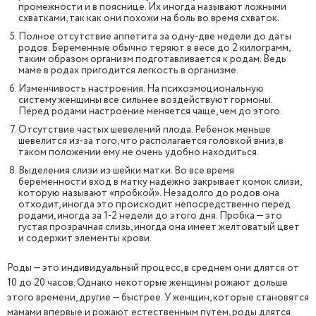
промежности и в пояснице. Их иногда называют ложными
схватками, так как они похожи на боль во время схваток.
Полное отсутствие аппетита за одну-две недели до даты
родов. Беременные обычно теряют в весе до 2 килограмм,
таким образом организм подготавливается к родам. Ведь
маме в родах пригодится легкость в организме.
Изменчивость настроения. На психоэмоциональную
систему женщины все сильнее воздействуют гормоны.
Перед родами настроение меняется чаще, чем до этого.
Отсутствие частых шевелений плода. Ребенок меньше
шевелится из-за того, что располагается головкой вниз, в
таком положении ему не очень удобно находиться.
Выделения слизи из шейки матки. Во все время
беременности вход в матку надежно закрывает комок слизи,
которую называют «пробкой». Незадолго до родов она
отходит, иногда это происходит непосредственно перед
родами, иногда за 1-2 недели до этого дня. Пробка — это
густая прозрачная слизь, иногда она имеет желтоватый цвет
и содержит элементы крови.
Роды — это индивидуальный процесс, в среднем они длятся от
10 до 20 часов. Однако некоторые женщины рожают дольше
этого времени, другие — быстрее. У женщин, которые становятся
мамами впервые и рожают естественным путем, роды длятся