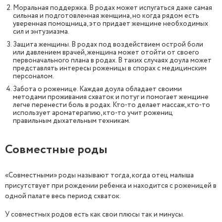
Моральная поддержка. В родах может испугаться даже самая
сильная и подготовленная женщина, но когда рядом есть
уверенная помощница, это придает женщине необходимых
сил и энтузиазма.
Защита женщины. В родах под воздействием острой боли
или давлением врачей, женщина может отойти от своего
первоначального плана в родах. В таких случаях доула может
представлять интересы роженицы в спорах с медицинским
персоналом.
Забота о роженице. Каждая доула обладает своими
методами проживания схваток и потуг и помогает женщине
легче перенести боль в родах. Кто-то делает массаж, кто-то
использует ароматерапию, кто-то учит рожениц
правильным дыхательным техникам.
Совместные роды
«Совместными» роды называют тогда, когда отец малыша
присутствует при рождении ребенка и находится с роженицей в
одной палате весь период схваток.
У совместных родов есть как свои плюсы так и минусы.