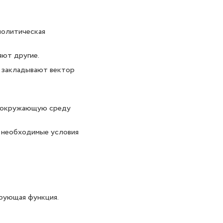
политическая
яют другие.
е закладывают вектор
и окружающую среду
е необходимые условия
ирующая функция.