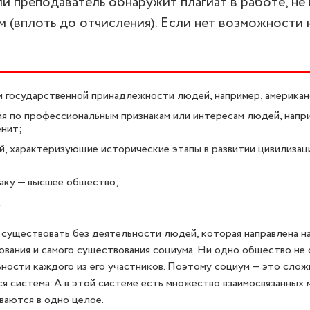
 преподаватель обнаружит плагиат в работе, не
 (вплоть до отчисления). Если нет возможности 
и государственной принадлежности людей, например, америка
я по профессиональным признакам или интересам людей, напр
енит;
, характеризующие исторические этапы в развитии цивилизац
аку — высшее общество;
.
существовать без деятельности людей, которая направлена на
вания и самого существования социума. Ни одно общество не
ности каждого из его участников. Поэтому социум — это сложн
я система. А в этой системе есть множество взаимосвязанных
ваются в одно целое.