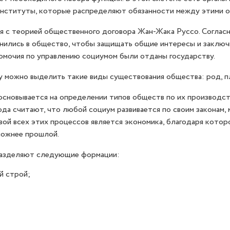
институты, которые распределяют обязанности между этими о
 с теорией общественного договора Жан-Жака Руссо. Согласн
нились в общество, чтобы защищать общие интересы и заклю
омочия по управлению социумом были отданы государству.
 можно выделить такие виды существования общества: род, пл
сновывается на определении типов обществ по их производст
да считают, что любой социум развивается по своим законам, 
вой всех этих процессов является экономика, благодаря кото
ложнее прошлой.
разделяют следующие формации:
й строй;