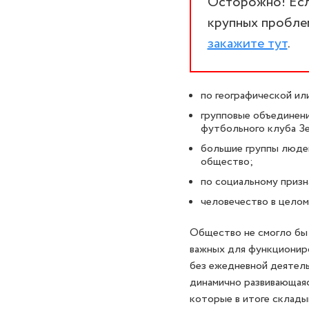
Осторожно! Если
крупных проблем
закажите тут
.
по географической ил
групповые объединени
футбольного клуба З
большие группы людей
общество;
по социальному призн
человечество в целом
Общество не смогло бы 
важных для функциониро
без ежедневной деятель
динамично развивающаяс
которые в итоге склады