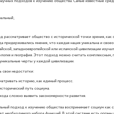
аучных подходов к изучению общества. Самые известные сред
альный;
 рассматривает общество с исторической точки зрения, как с
а придерживались мнения, что каждая нация уникальна и своео
айской, западноевропейской или исламской цивилизации изуча
хология и география. Этот подход можно считать комплексным,
и уникальные черты у каждой цивилизации.
ь свои недостатки:
матривать историю, как единый процесс.
сторический путь социума.
ода сложно выявить закономерности развития.
ьный подход к изучению общества воспринимает социум как с
ет необходимого набора функций. В этой системе есть органы 