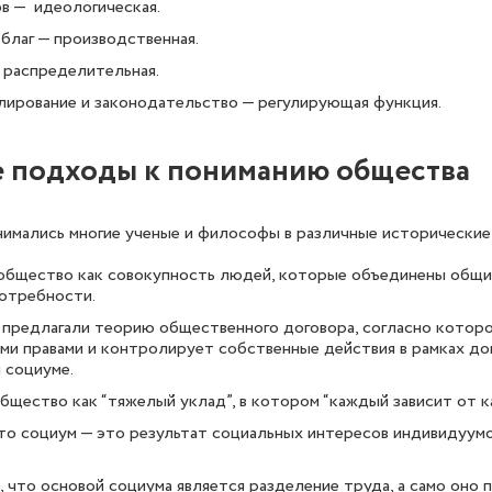
в — идеологическая.
благ — производственная.
 распределительная.
лирование и законодательство — регулирующая функция.
 подходы к пониманию общества
имались многие ученые и философы в различные исторические 
общество как совокупность людей, которые объединены общ
потребности.
о предлагали теорию общественного договора, согласно котор
и правами и контролирует собственные действия в рамках до
 социуме.
бщество как “тяжелый уклад”, в котором “каждый зависит от ка
то социум — это результат социальных интересов индивидуумо
 что основой социума является разделение труда, а само оно 