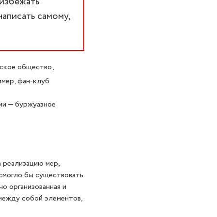
 избежать
написать самому,
нское общество;
имер, фан-клуб
ии — буржуазное
 реализацию мер,
 смогло бы существовать
о организованная и
 между собой элементов,