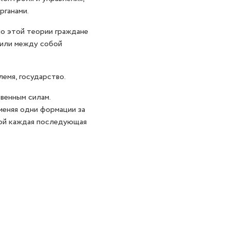
рганами.
о этой теории граждане
чили между собой
емя, государство.
венным силам.
меняя одни формации за
рой каждая последующая