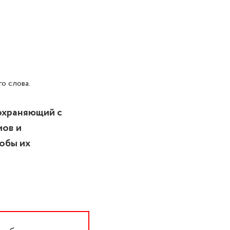
о слова.
охраняющий с
мов и
обы их