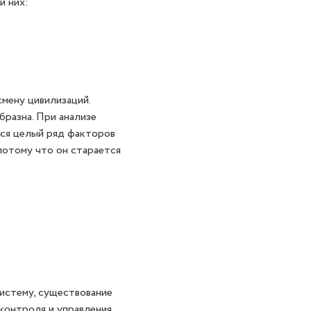
и них:
мену цивилизаций.
бразна. При анализе
лся целый ряд факторов
 потому что он старается
истему, существование
контроля и управления,