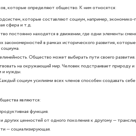
ков, которые определяют общество. К ним относятся:
одсистем, которые составляют социум, например, экономико-
я сфера и т.д.
во постоянно находятся в движении, где одни элементы смен
 закономерностей в рамках исторического развития, которы
 социума.
елинейность. Общество может выбирать пути своего развития.
твовать на окружающий мир. Человек подстраивает природу 
 и нужды.
аждый социум усилиями всех членов способен создавать себ
бщества являются:
продуктивная функция.
и других ценностей от одного поколения к другому — трансл
ти — социализирующая.