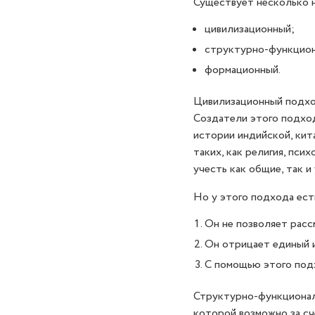
Существует несколько н
цивилизационный;
структурно-функцион
формационный.
Цивилизационный подход
Создатели этого подход
истории индийской, кит
таких, как религия, пси
учесть как общие, так 
Но у этого подхода ест
Он не позволяет расс
Он отрицает единый и
С помощью этого подх
Структурно-функционал
которой возможно за сч