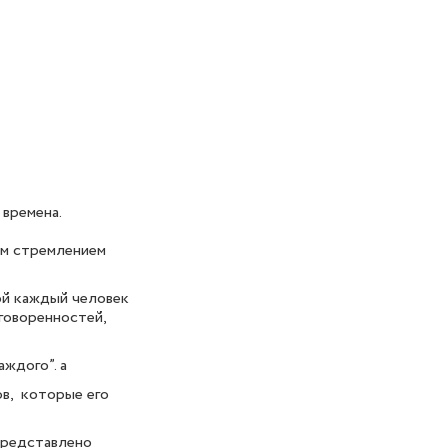
времена.
им стремлением
ой каждый человек
говоренностей,
ждого”. а
в, которые его
представлено