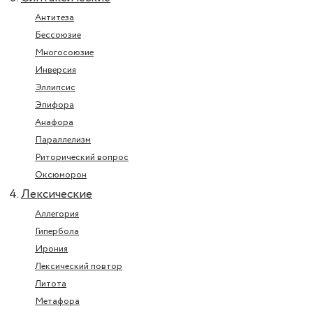
Антитеза
Бессоюзие
Многосоюзие
Инверсия
Эллипсис
Эпифора
Анафора
Параллелизм
Риторический вопрос
Оксюморон
Лексические
Аллегория
Гипербола
Ирония
Лексический повтор
Литота
Метафора