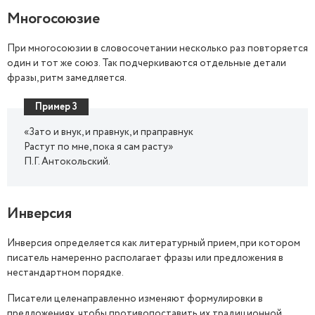
Многосоюзие
При многосоюзии в словосочетании несколько раз повторяется
один и тот же союз. Так подчеркиваются отдельные детали
фразы, ритм замедляется.
Пример 3
«Зато и внук, и правнук, и праправнук
Растут по мне, пока я сам расту»
П.Г. Антокольский.
Инверсия
Инверсия определяется как литературный прием, при котором
писатель намеренно располагает фразы или предложения в
нестандартном порядке.
Писатели целенаправленно изменяют формулировки в
предложениях, чтобы противопоставить их традиционной