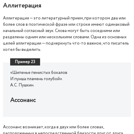
Аллитерация
Аллитерация — это литературный прием, при котором два или
более слов в поэтической фразе или строке имеют одинаковый
начальный согласный звук. Слова могут быть соседними или
разделены одним или несколькими словами. Одна из основных
целей аллитерации — подчеркнуть что-то важное, что писатель
хотел бы выделить.
Пример 23
«Шипенье пенистых бокалов
И пунша пламень голубой».
А.С. Пушкин.
Ассонанс
Ассонанс возникает, когда в двух или более словах,
расположенных в непосредственной близости друг от друга,