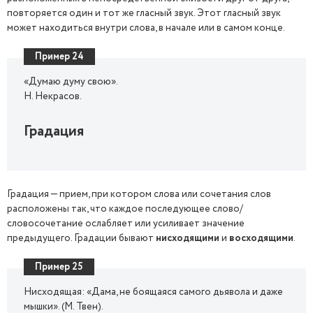
повторяется один и тот же гласный звук. Этот гласный звук
может находиться внутри слова, в начале или в самом конце.
Пример 24
«Думаю думу свою».
Н. Некрасов.
Градация
Градация — прием, при котором слова или сочетания слов
расположены так, что каждое последующее слово/
словосочетание ослабляет или усиливает значение
предыдущего. Градации бывают
нисходящими
и
восходящими
.
Пример 25
Нисходящая: «Дама, не боящаяся самого дьявола и даже
мышки». (М. Твен).