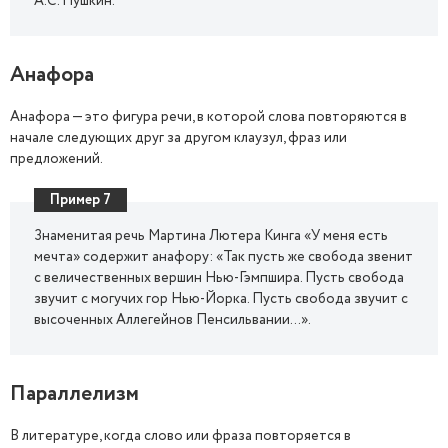
А.С. Пушкин.
Анафора
Анафора — это фигура речи, в которой слова повторяются в
начале следующих друг за другом клаузул, фраз или
предложений.
Пример 7
Знаменитая речь Мартина Лютера Кинга «У меня есть
мечта» содержит анафору: «Так пусть же свобода звенит
с величественных вершин Нью-Гэмпшира. Пусть свобода
звучит с могучих гор Нью-Йорка. Пусть свобода звучит с
высоченных Аллегейнов Пенсильвании...».
Параллелизм
В литературе, когда слово или фраза повторяется в