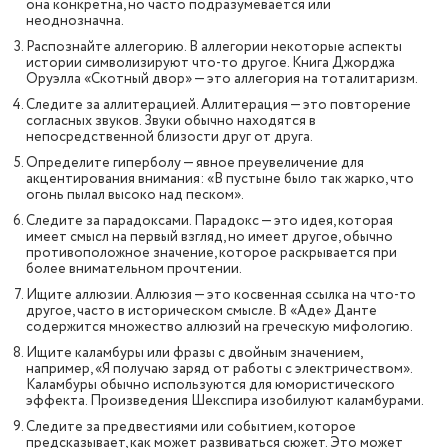
она конкретна, но часто подразумевается или
неоднозначна.
Распознайте аллегорию. В аллегории некоторые аспекты
истории символизируют что-то другое. Книга Джорджа
Оруэлла «Скотный двор» — это аллегория на тоталитаризм.
Следите за аллитерацией. Аллитерация — это повторение
согласных звуков. Звуки обычно находятся в
непосредственной близости друг от друга.
Определите гиперболу — явное преувеличение для
акцентирования внимания: «В пустыне было так жарко, что
огонь пылал высоко над песком».
Следите за парадоксами. Парадокс — это идея, которая
имеет смысл на первый взгляд, но имеет другое, обычно
противоположное значение, которое раскрывается при
более внимательном прочтении.
Ищите аллюзии. Аллюзия — это косвенная ссылка на что-то
другое, часто в историческом смысле. В «Аде» Данте
содержится множество аллюзий на греческую мифологию.
Ищите каламбуры или фразы с двойным значением,
например, «Я получаю заряд от работы с электричеством».
Каламбуры обычно используются для юмористического
эффекта. Произведения Шекспира изобилуют каламбурами.
Следите за предвестиями или событием, которое
предсказывает, как может развиваться сюжет. Это может