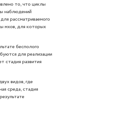
явлено то, что циклы
ты наблюдений
 для рассматриваемого
ы мхов, для которых
ультате бесполого
ебуются для реализации
ет стадия развития
вух видов, где
ная среда, стадия
результате