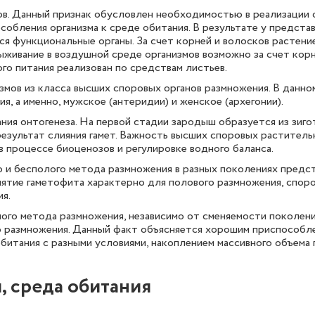
ов. Данный признак обусловлен необходимостью в реализации
собления организма к среде обитания. В результате у предста
 функциональные органы. За счет корней и волосков растени
ыживание в воздушной среде организмов возможно за счет корн
о питания реализован по средствам листьев.
змов из класса высших споровых органов размножения. В данн
я, а именно, мужское (антеридии) и женское (архегонии).
ия онтогенеза. На первой стадии зародыш образуется из зиго
езультат слияния гамет. Важность высших споровых раститель
в процессе биоценозов и регулировке водного баланса.
 и бесполого метода размножения в разных поколениях предс
ятие гаметофита характерно для полового размножения, споро
я.
го метода размножения, независимо от сменяемости поколени
о размножения. Данный факт объясняется хорошим приспособл
обитания с разными условиями, накоплением массивного объема 
, среда обитания