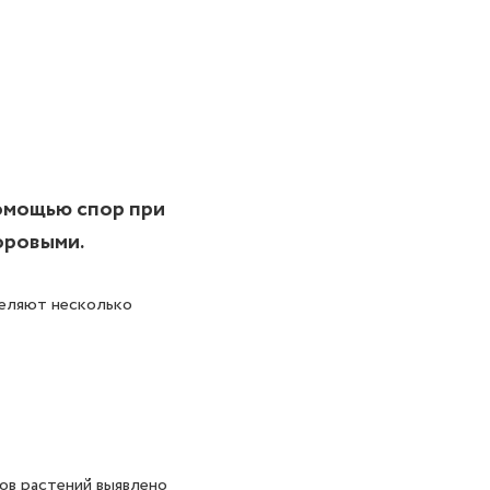
омощью спор при
оровыми.
деляют несколько
ов растений выявлено