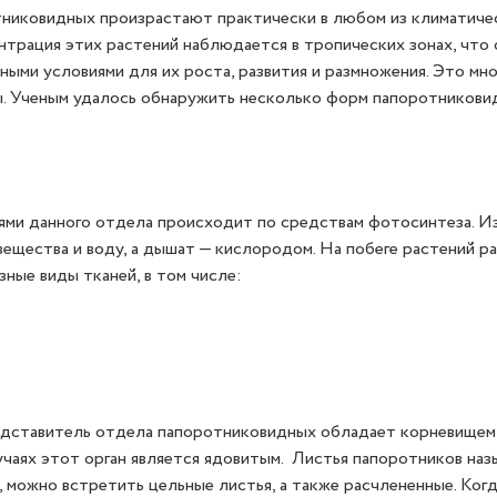
никовидных произрастают практически в любом из климатичес
нтрация этих растений наблюдается в тропических зонах, что
ными условиями для их роста, развития и размножения. Это мн
. Ученым удалось обнаружить несколько форм папоротниковид
ями данного отдела происходит по средствам фотосинтеза. И
ещества и воду, а дышат — кислородом. На побеге растений 
ные виды тканей, в том числе:
дставитель отдела папоротниковидных обладает корневищем, 
чаях этот орган является ядовитым. Листья папоротников наз
, можно встретить цельные листья, а также расчлененные. Ког