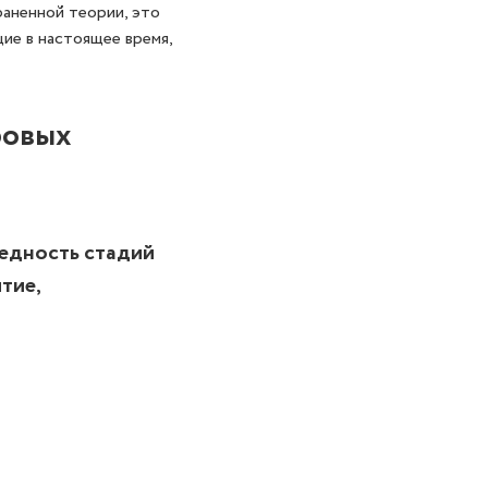
раненной теории, это
ие в настоящее время,
ровых
едность стадий
тие,