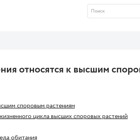
ения относятся к высшим спор
ысшим споровым растениям
жизненного цикла высших споровых растений
реда обитания