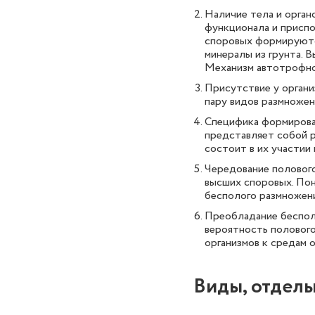
Наличие тела и орган
функционала и приспо
споровых формируются
минералы из грунта. В
Механизм автотрофног
Присутствие у органи
пару видов размножени
Специфика формирован
представляет собой р
состоит в их участии 
Чередование полового
высших споровых. Пон
бесполого размножени
Преобладание бесполо
вероятность половог
организмов к средам 
Виды, отделы