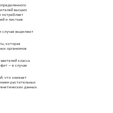
 определенного
вителей высших
е потребляет
ей и листьев.
ом случае выделяют
ты, которая
ных организмов
тавителей класса
фит — в случае
й, что снижает
ением растительных
генетических данных.