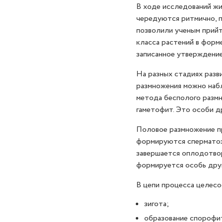
В ходе исследований жи
чередуются ритмично, 
позволили ученым прийт
класса растений в форм
записанное утверждение
На разных стадиях разв
размножения можно набл
метода бесполого размн
гаметофит. Это особи др
Половое размножение пр
формируются сперматозо
завершается оплодотвор
формируется особь друг
В цепи процесса целес
зигота;
образование спорофи