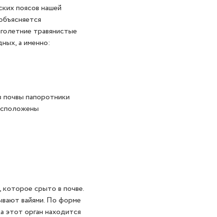
ких поясов нашей
 объясняется
оголетние травянистые
ных, а именно:
з почвы папоротники
расположены
которое срыто в почве.
ывают вайями. По форме
да этот орган находится