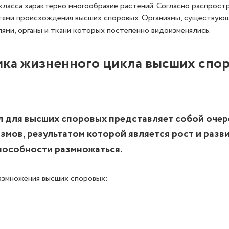
 класса характерно многообразие растений. Согласно распрост
ями происхождения высших споровых. Организмы, существующ
ями, органы и ткани которых постепенно видоизменялись.
ика жизненного цикла высших спо
 для высших споровых представляет собой очер
змов, результатом которой является рост и разви
пособности размножаться.
азмножения высших споровых: