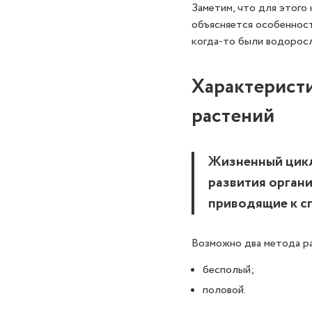
Заметим, что для этого
объясняется особенност
когда-то были водоросл
Характерист
растений
Жизненный цикл
развития органи
приводящие к с
Возможно два метода р
бесполый;
половой.