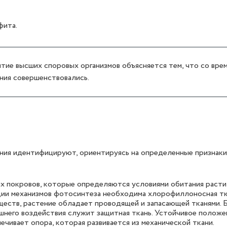
фита.
тие высших споровых организмов объясняется тем, что со вре
ния совершенствовались.
ния идентифицируют, ориентируясь на определенные признаки
х покровов, которые определяются условиями обитания растит
ции механизмов фотосинтеза необходима хлорофиллоносная ткан
еств, растение обладает проводящей и запасающей тканями. 
шнего воздействия служит защитная ткань. Устойчивое полож
ечивает опора, которая развивается из механической ткани.