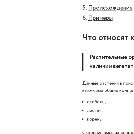
Происхождение
Примеры
Что относят 
Растительные о
наличии вегетат
Данные растения в прир
ключевых общих компон
стебель;
листья;
корень.
Строение высших споров