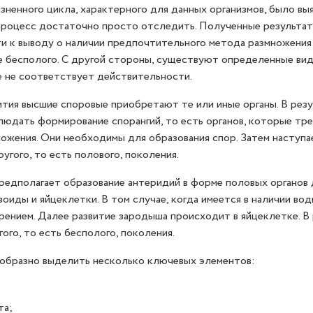
зненного цикла, характерного для данных организмов, было вы
процесс достаточно просто отследить. Полученные результа
и к выводу о наличии предпочтительного метода размножения
е бесполого. С другой стороны, существуют определенные вид
 не соответствует действительности.
ития высшие споровые приобретают те или иные органы. В рез
юдать формирование спорангий, то есть органов, которые тр
ожения. Они необходимы для образования спор. Затем наступа
угого, то есть полового, поколения.
едполагает образование антеридий в форме половых органов д
иды и яйцеклетки. В том случае, когда имеется в наличии вод
ением. Далее развитие зародыша происходит в яйцеклетке. В 
ого, то есть бесполого, поколения.
ообразно выделить несколько ключевых элементов:
та;