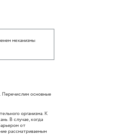
менем механизмы
. Перечислим основные
ельного организма. К
ь. В случае, когда
Барьером от
ение рассматриваемым