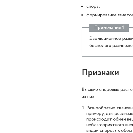
спора;
формирование гамето
Примечание 1
Эволюционное разви
бесполого размноже
Признаки
Высшие споровые расте
из них:
Разнообразие тканевы
примеру, для реализа
происходит обмен вещ
неблагоприятного вне
видам споровых обесп