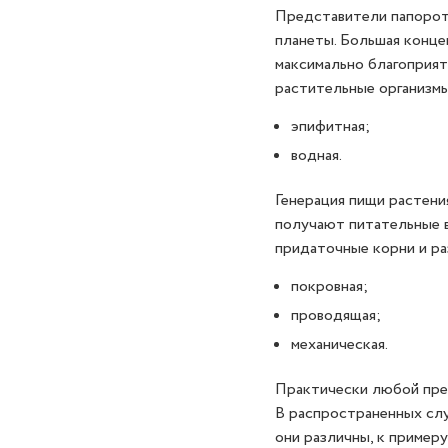
Представители папорот
планеты. Большая конце
максимально благоприят
растительные организмы
эпифитная;
водная.
Генерация пищи растени
получают питательные в
придаточные корни и раз
покровная;
проводящая;
механическая.
Практически любой пре
В распространенных слу
они различны, к примеру