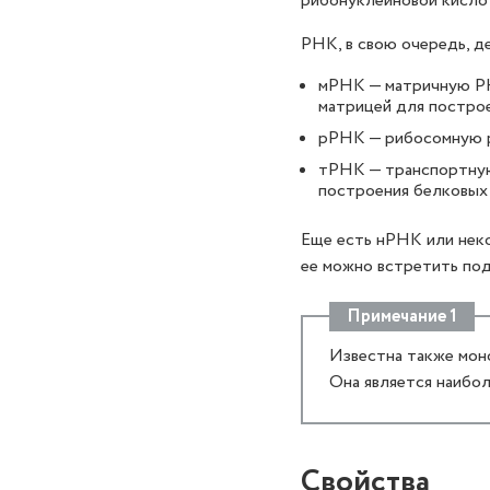
рибонуклеиновой кисло
РНК, в свою очередь, д
мРНК — матричную РН
матрицей для постро
рРНК — рибосомную р
тРНК — транспортную
построения белковых
Еще есть нРНК или неко
ее можно встретить под
Примечание 1
Известна также мон
Она является наибол
Свойства