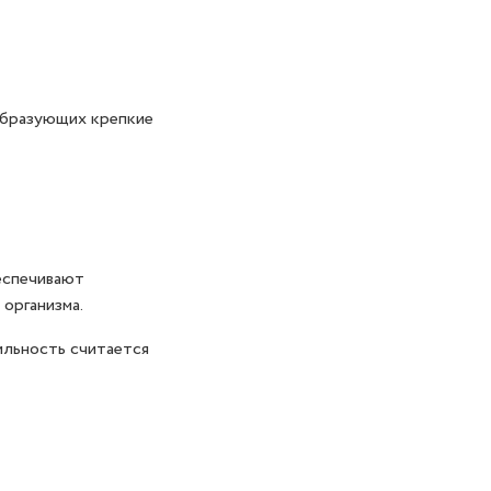
образующих крепкие
еспечивают
организма.
ильность считается