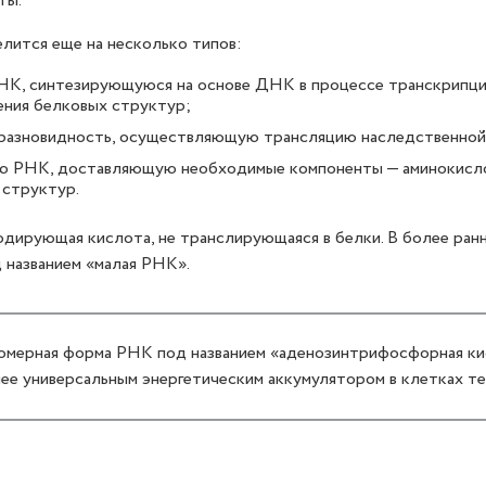
ты.
елится еще на несколько типов:
К, синтезирующуюся на основе ДНК в процессе транскрипц
ения белковых структур;
азновидность, осуществляющую трансляцию наследственной
 РНК, доставляющую необходимые компоненты — аминокисло
 структур.
дирующая кислота, не транслирующаяся в белки. В более ран
 названием «малая РНК».
омерная форма РНК под названием «аденозинтрифосфорная ки
ее универсальным энергетическим аккумулятором в клетках те