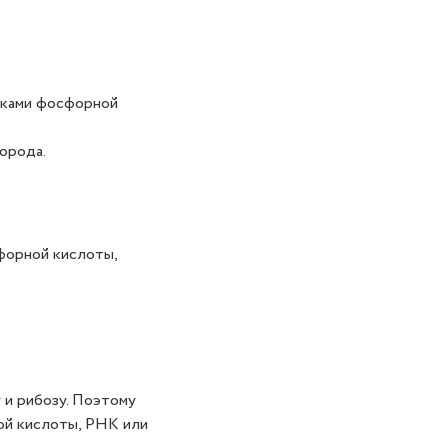
тками фосфорной
орода.
форной кислоты,
 и рибозу. Поэтому
ой кислоты, РНК или