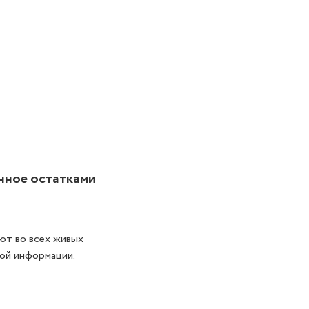
нное остатками
ют во всех живых
ной информации.