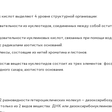
 кислот выделяют 4 уровня структурной организации:
вательности из нуклеотидов, соединенных между собой оста
овательности нуклеиновых кислот, связанных при помощи вод
с радикалами азотистых оснований.
ексы, состоящие из нитей хроматина и гистонов.
остав вещества нуклеотидов состоит из трех элементов: фос
ного сахара, азотистого основания.
 разновидности гетероциклических молекул — дезоксерибозу
 только из 2 видов вещества: ДНК или дезоксирибонуклеинов