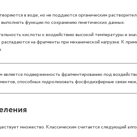
воряются в воде, но не поддаются органическим растворителя
м выполнять функции по сохранению генетических данных.
тельность кислоты к воздействию высокой температуры и зна
спадаются на фрагменты при механической нагрузке. К приме
.
м является подверженность фрагментированию под воздействи
ментов, способных гидролизовать фосфодиэфирные связи меж
еления
ествует множество. Классическим считается следующий алго