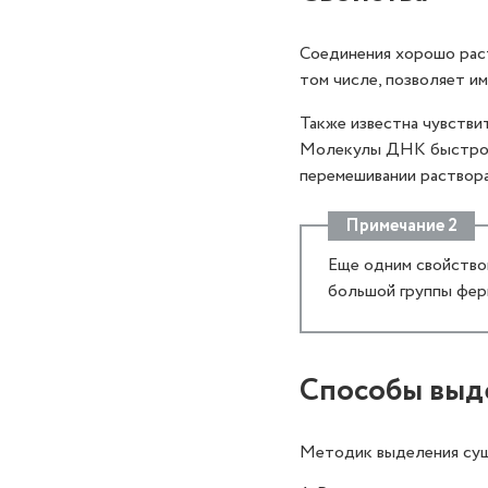
Соединения хорошо раст
том числе, позволяет и
Также известна чувстви
Молекулы ДНК быстро ра
перемешивании раствора
Примечание 2
Еще одним свойство
большой группы фер
Способы выд
Методик выделения сущ