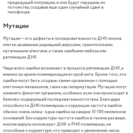
предыдущей популяции, и они будут переданы их
потомству, создавая еще один случайный сдвиг в
генофонде.
Мутации
Мутации — это дефекты в последовательности ДНК генома
клетки, вызванные радиацией, вирусами, транспозонами,
мутагенными агентами, а также ошибками мейоза или
репликации ДНК.
Чаще всего ошибки возникают в процессе репликации ДНК, а
именно во время полимеризации второй нити. Кроме того, эти
ошибки могут быть созданы самим организмом с помощью
клеточных механизмов, таких как гипермутация. Мутации могут
изменять фенотип организма, особенно если они происходят в
белково-кодирующей последовательности гена. Благодаря
способности ДНК-полимеразы к коррекции частота ошибок
обычно очень низка - одна ошибка на каждые 10-100 миллионов
оснований. Без корректуры частота ошибок в тысячи раз выше;
многие вирусы используют ДНК- и РНК-полимеразы, не
способные к корректуре, что приводит к увеличению числа