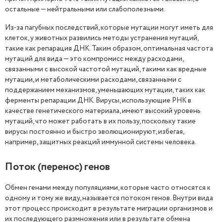
остальные — нейтральными или слабополезными.
Из-за пагубных последствий, которые мутации могут иметь для
клеток, у животных развились методы устранения мутаций,
такие как репарация ДНК. Таким образом, оптимальная частота
мутаций для вида — это компромисс между расходами,
связанными с высокой частотой мутаций, такими как вредные
мутации, и метаболическими расходами, связанными с
поддержанием механизмов, уменьшающих мутации, таких как
ферменты репарации ДНК. Вирусы, использующие РНК в
качестве генетического материала, имеют высокий уровень
мутаций, что может работать в их пользу, поскольку такие
вирусы постоянно и быстро эволюционируют, избегая,
например, защитных реакций иммунной системы человека.
Поток (перенос) генов
Обмен генами между популяциями, которые часто относятся к
одному и тому же виду, называется потоком генов. Внутри вида
этот процесс происходит в результате миграции организмов и
их последующего размножения или в результате обмена