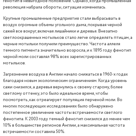
генотип в невыгодное положение. Однако, когда промышленная
революция набрала обороты, ситуация изменилась.
Крупные промышленные предприятия стали выбрасывать в
воздух огромные объемы угольного дыма, покрывая черной
сажей все вокруг, включая лишайники и деревья. Внезапно
светлоокрашенных мотыльков стало легче определять птицам, а
черные мотыльки получили преимущество. Частота аллеля
темного пигмента значительно возросла, и к 1895 году фенотип
черной моли составлял 98% всех зарегистрированных
мотыльков.
Загрязнение воздуха в Англии начало снижаться в 1960-х годах
благодаря новым экологическим ограничениям. Когда уровень
сажи снизился, а деревья вернулись к своему старому, более
светлому оттенку, это было идеальное время, чтобы
посмотреть, как отреагирует популяция перченой моли. Во
многих последующих исследованиях было обнаружено
постепенное увеличение частоты встречаемости светлого
фенотипа. К 2003 году темный фенотип снизился до менее чем
10% в большинстве регионов Англии, а максимальная частота
встречаемости составила 50%.